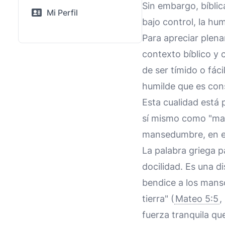
Sin embargo, bíbli
Mi Perfil
bajo control, la hu
Para apreciar plen
contexto bíblico y
de ser tímido o fáci
humilde que es cons
Esta cualidad está 
sí mismo como "man
mansedumbre, en es
La palabra griega 
docilidad. Es una d
bendice a los mans
tierra" (
Mateo 5:5
,
fuerza tranquila que