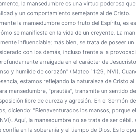
camente, la mansedumbre es una virtud poderosa que 
mildad y un comportamiento semejante al de Cristo.
amente la mansedumbre como fruto del Espíritu, es es
 cómo se manifiesta en la vida de un creyente. La ma
lmente influenciable; más bien, se trata de poseer un 
iderado con los demás, incluso frente a la provocaci
profundamente arraigada en el carácter de Jesucristo,
so y humilde de corazón" (
Mateo 11:29
, NVI). Cua
encia, estamos reflejando la naturaleza de Cristo a
para mansedumbre, "prautēs", transmite un sentido de
isposición libre de dureza y agresión. En el Sermón d
os, diciendo: "Bienaventurados los mansos, porque el
 NVI). Aquí, la mansedumbre no se trata de ser débil,
 confía en la soberanía y el tiempo de Dios. Es lo opu