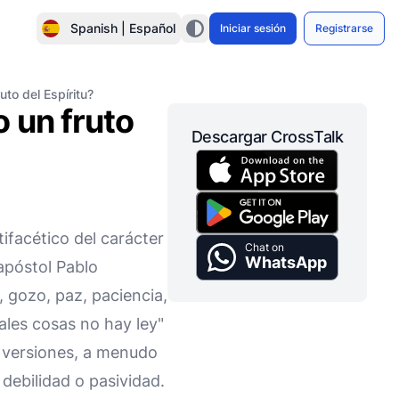
Spanish | Español
Iniciar sesión
Registrarse
to del Espíritu?
 un fruto
Descargar CrossTalk
ifacético del carácter
Chat on
WhatsApp
 apóstol Pablo
r, gozo, paz, paciencia,
ales cosas no hay ley"
 versiones, a menudo
debilidad o pasividad.