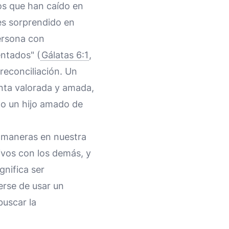
os que han caído en
es sorprendido en
persona con
ntados" (
Gálatas 6:1
,
 reconciliación. Un
enta valorada y amada,
mo un hijo amado de
 maneras en nuestra
ivos con los demás, y
nifica ser
erse de usar un
buscar la