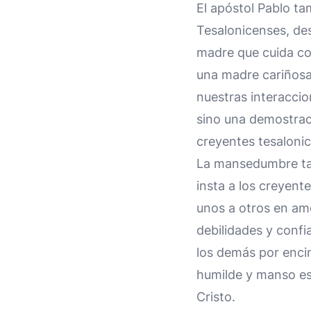
El apóstol Pablo ta
Tesalonicenses, des
madre que cuida con
una madre cariñosa
nuestras interacci
sino una demostraci
creyentes tesaloni
La mansedumbre tam
insta a los creyen
unos a otros en amo
debilidades y confi
los demás por encim
humilde y manso es
Cristo.