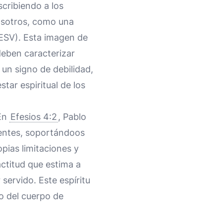
scribiendo a los
vosotros, como una
 ESV). Esta imagen de
deben caracterizar
un signo de debilidad,
ar espiritual de los
 En
Efesios 4:2
, Pablo
ientes, soportándoos
pias limitaciones y
actitud que estima a
servido. Este espíritu
o del cuerpo de