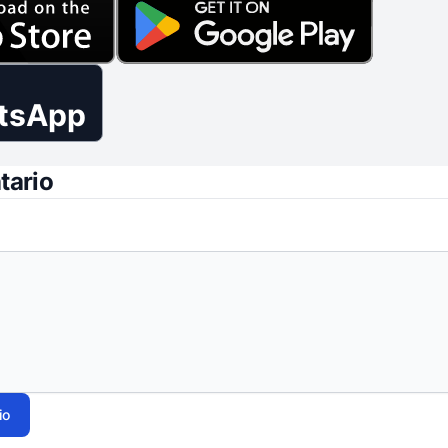
tsApp
tario
io