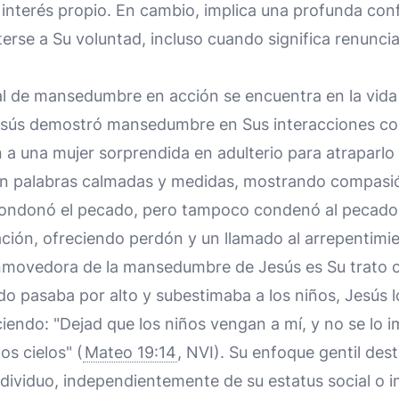
 interés propio. En cambio, implica una profunda con
erse a Su voluntad, incluso cuando significa renuncia
l de mansedumbre en acción se encuentra en la vida 
Jesús demostró mansedumbre en Sus interacciones c
n a una mujer sorprendida en adulterio para atraparlo 
n palabras calmadas y medidas, mostrando compasió
condonó el pecado, pero tampoco condenó al pecador.
ción, ofreciendo perdón y un llamado al arrepentimi
onmovedora de la mansedumbre de Jesús es Su trato c
o pasaba por alto y subestimaba a los niños, Jesús lo
ciendo: "Dejad que los niños vengan a mí, y no se lo i
los cielos" (
Mateo 19:14
, NVI). Su enfoque gentil dest
dividuo, independientemente de su estatus social o i