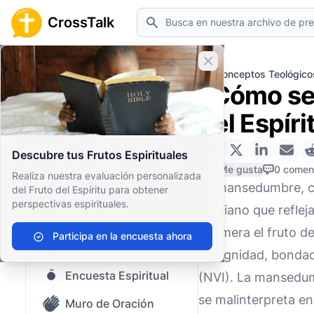
Buscar
CrossTalk
Cerrar banner
Inicio
Archivo de Preguntas
Conceptos Teológico
¿Cómo se 
Inicio
del Espíri
Archivo de Preguntas
Descubre tus Frutos Espirituales
Nuestro blog
0 Me gusta
0 comen
Realiza nuestra evaluación personalizada
La mansedumbre, com
del Fruto del Espíritu para obtener
Contenido guardado
perspectivas espirituales.
cristiano que refle
Preguntas Populares
enumera el fruto del
Participa en la encuesta ahora
Biblia Sagrada
benignidad, bondad
Encuesta Espiritual
(NVI). La mansedum
se malinterpreta e
Muro de Oración