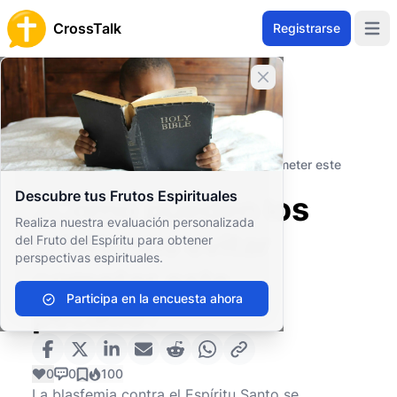
CrossTalk
Registrarse
Open 
Cerrar banner
Inicio
Archivo de Preguntas
Conceptos Teológicos
Neumatología
¿Cómo pueden los cristianos evitar cometer este
pecado?
Descubre tus Frutos Espirituales
¿Cómo pueden los
Realiza nuestra evaluación personalizada
cristianos evitar
del Fruto del Espíritu para obtener
perspectivas espirituales.
cometer este
Participa en la encuesta ahora
pecado?
0
0
100
La blasfemia contra el Espíritu Santo se