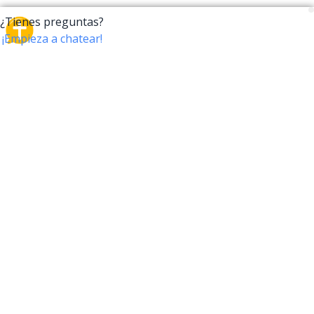
CrossTalk
CrossTalk ofrece una nueva forma de interactuar con
la Biblia, conectando a usuarios de más de 190 países
con un vasto archivo de preguntas bíblicas. Únete a
nuestra comunidad global y explora tu fe a través de
la tecnología.