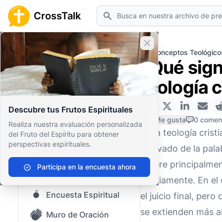
Buscar
CrossTalk
Cerrar banner
Inicio
Archivo de Preguntas
Conceptos Teológico
¿Qué signi
Inicio
teología c
Archivo de Preguntas
Descubre tus Frutos Espirituales
Nuestro blog
0 Me gusta
0 comen
Realiza nuestra evaluación personalizada
En la teología crist
del Fruto del Espíritu para obtener
Contenido guardado
perspectivas espirituales.
Derivado de la pala
Preguntas Populares
refiere principalme
Participa en la encuesta ahora
Biblia Sagrada
previamente. En el 
Encuesta Espiritual
el juicio final, per
se extienden más al
Muro de Oración