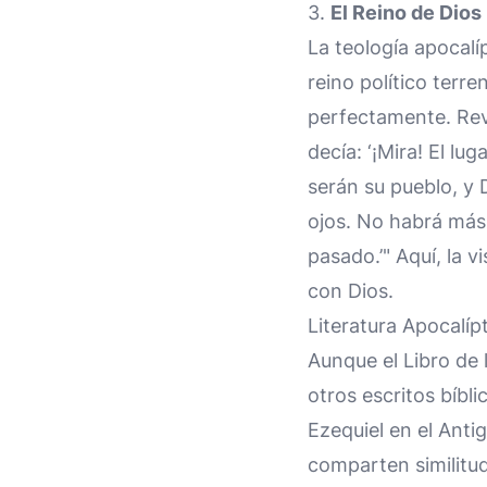
3.
El Reino de Dios
La teología apocalí
reino político terre
perfectamente. Reve
decía: ‘¡Mira! El lu
serán su pueblo, y 
ojos. No habrá más 
pasado.’" Aquí, la 
con Dios.
Literatura Apocalíp
Aunque el Libro de 
otros escritos bíbl
Ezequiel en el Anti
comparten similitud