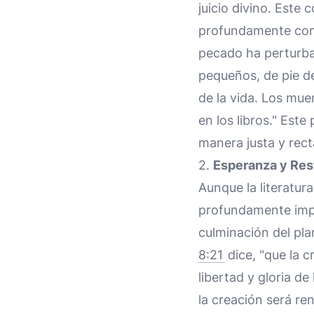
juicio divino. Este
profundamente conec
pecado ha perturbad
pequeños, de pie del
de la vida. Los mu
en los libros." Est
manera justa y rect
2.
Esperanza y Res
Aunque la literatur
profundamente impr
culminación del pla
8:21
dice, "que la c
libertad y gloria de
la creación será re