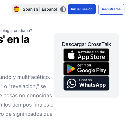
Spanish | Español
Iniciar sesión
Registrarse
eología cristiana?
' en la
Descargar CrossTalk
fundo y multifacético.
Chat on
WhatsApp
" o "revelación," se
 de cosas no conocidas
 los tiempos finales o
ico de significados que