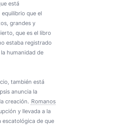
que está
equilibrio que el
tos, grandes y
erto, que es el libro
mo estaba registrado
a la humanidad de
icio, también está
sis anuncia la
 la creación.
Romanos
upción y llevada a la
za escatológica de que