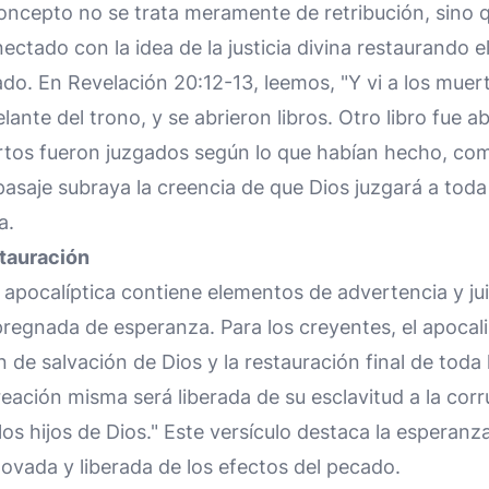
 concepto no se trata meramente de retribución, sino 
tado con la idea de la justicia divina restaurando el 
o. En Revelación 20:12-13, leemos, "Y vi a los muer
ante del trono, y se abrieron libros. Otro libro fue abi
ertos fueron juzgados según lo que habían hecho, co
e pasaje subraya la creencia de que Dios juzgará a tod
a.
tauración
a apocalíptica contiene elementos de advertencia y ju
egnada de esperanza. Para los creyentes, el apocalip
n de salvación de Dios y la restauración final de toda
reación misma será liberada de su esclavitud a la corr
 los hijos de Dios." Este versículo destaca la esperan
novada y liberada de los efectos del pecado.