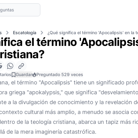
s
Escatología
¿Qué significa el término 'Apocalipsis' en la t
fica el término 'Apocalipsis
ristiana?
tarios
Guardar
Preguntado 529 veces
iana, el término "Apocalipsis" tiene un significado pro
bra griega "apokalypsis," que significa "desvelamiento
nte a la divulgación de conocimiento y la revelación
contexto cultural más amplio, a menudo se asocia con
o dentro de la teología cristiana, abarca un tapiz más r
lá de la mera imaginería catastrófica.