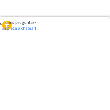
CrossTalk
CrossTalk ofrece una nueva forma de interactuar con
la Biblia, conectando a usuarios de más de 190 países
con un vasto archivo de preguntas bíblicas. Únete a
nuestra comunidad global y explora tu fe a través de
la tecnología.