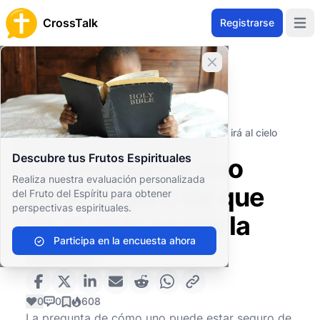
CrossTalk
Registrarse
Open 
Cerrar banner
Inicio
Archivo de Preguntas
Conceptos Teológicos
Escatología
¿Cómo puede uno estar seguro de que irá al cielo
según la Biblia?
Descubre tus Frutos Espirituales
¿Cómo puede uno
Realiza nuestra evaluación personalizada
estar seguro de que
del Fruto del Espíritu para obtener
perspectivas espirituales.
irá al cielo según la
Participa en la encuesta ahora
Biblia?
0
0
608
La pregunta de cómo uno puede estar seguro de