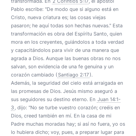
transformada. En
2 Corintios 5:17
, el apóstol
Pablo escribe: "De modo que si alguno está en
Cristo, nueva criatura es; las cosas viejas
pasaron; he aquí todas son hechas nuevas." Esta
transformación es obra del Espíritu Santo, quien
mora en los creyentes, guiándolos a toda verdad
y capacitándolos para vivir de una manera que
agrada a Dios. Aunque las buenas obras no nos
salvan, son evidencia de una fe genuina y un
corazón cambiado (
Santiago 2:17
).
Además, la seguridad del cielo está arraigada en
las promesas de Dios. Jesús mismo aseguró a
sus seguidores su destino eterno. En
Juan 14:1-
3
, dijo: "No se turbe vuestro corazón; creéis en
Dios, creed también en mí. En la casa de mi
Padre muchas moradas hay; si así no fuera, yo os
lo hubiera dicho; voy, pues, a preparar lugar para