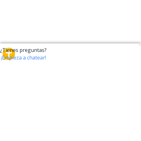
CrossTalk
CrossTalk ofrece una nueva forma de interactuar con
la Biblia, conectando a usuarios de más de 190 países