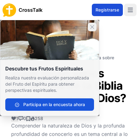
CrossTalk
Registrarse
Open 
Cerrar banner
Inicio
Archivo de Preguntas
Conceptos Teológicos
Entidades Espirituales
¿Qué dicen varios versículos de la Biblia sobre
conocer a Dios?
Descubre tus Frutos Espirituales
¿Qué dicen varios
Realiza nuestra evaluación personalizada
versículos de la Biblia
del Fruto del Espíritu para obtener
perspectivas espirituales.
sobre conocer a Dios?
Participa en la encuesta ahora
1
0
258
Comprender la naturaleza de Dios y la profunda
profundidad de conocerlo es un tema central a lo