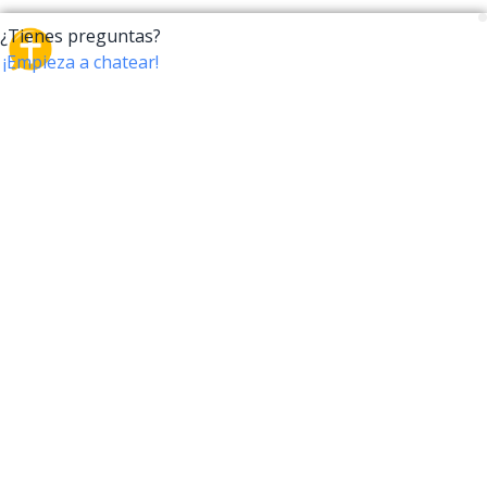
CrossTalk
CrossTalk ofrece una nueva forma de interactuar con
la Biblia, conectando a usuarios de más de 190 países
con un vasto archivo de preguntas bíblicas. Únete a
nuestra comunidad global y explora tu fe a través de
la tecnología.