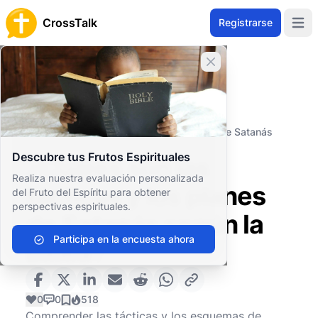
CrossTalk
Registrarse
Open 
Cerrar banner
Inicio
Archivo de Preguntas
Conceptos Teológicos
Entidades Espirituales
¿Cuáles son las tácticas y los planes de Satanás
según la Biblia?
Descubre tus Frutos Espirituales
¿Cuáles son las
Realiza nuestra evaluación personalizada
tácticas y los planes
del Fruto del Espíritu para obtener
perspectivas espirituales.
de Satanás según la
Participa en la encuesta ahora
Biblia?
0
0
518
Comprender las tácticas y los esquemas de