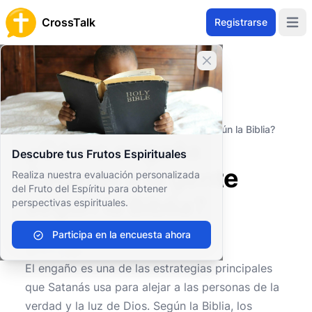
CrossTalk
Registrarse
Open 
Cerrar banner
Inicio
Archivo de Preguntas
Conceptos Teológicos
Entidades Espirituales
¿Cómo engaña Satanás a la gente según la Biblia?
¿Cómo engaña
Descubre tus Frutos Espirituales
Satanás a la gente
Realiza nuestra evaluación personalizada
del Fruto del Espíritu para obtener
según la Biblia?
perspectivas espirituales.
Participa en la encuesta ahora
0
0
620
El engaño es una de las estrategias principales
que Satanás usa para alejar a las personas de la
verdad y la luz de Dios. Según la Biblia, los