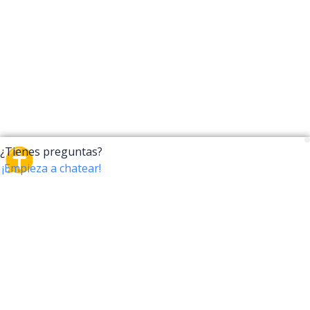
CrossTalk