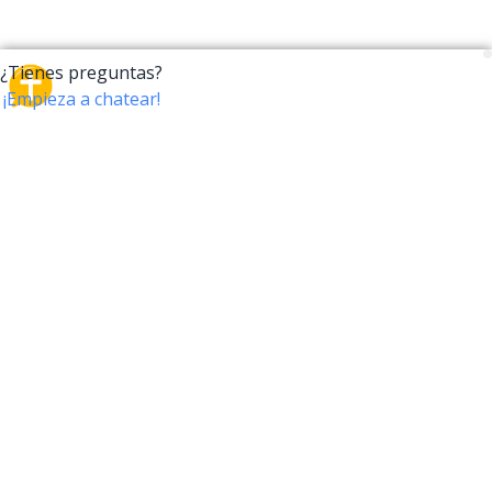
CrossTalk
CrossTalk ofrece una nueva forma de interactuar con
la Biblia, conectando a usuarios de más de 190 países
con un vasto archivo de preguntas bíblicas. Únete a
nuestra comunidad global y explora tu fe a través de
la tecnología.