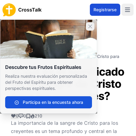
CrossTalk
Registrarse
Open 
Cerrar banner
Inicio
Archivo de Preguntas
Conceptos Teológicos
Cristología
¿Cuál es el significado de la sangre de Cristo para
los creyentes?
Descubre tus Frutos Espirituales
¿Cuál es el significado
Realiza nuestra evaluación personalizada
de la sangre de Cristo
del Fruto del Espíritu para obtener
perspectivas espirituales.
para los creyentes?
Participa en la encuesta ahora
0
0
210
La importancia de la sangre de Cristo para los
creyentes es un tema profundo y central en la