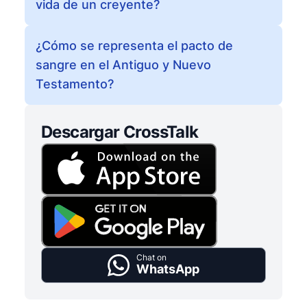
vida de un creyente?
¿Cómo se representa el pacto de
sangre en el Antiguo y Nuevo
Testamento?
Descargar CrossTalk
Chat on
WhatsApp