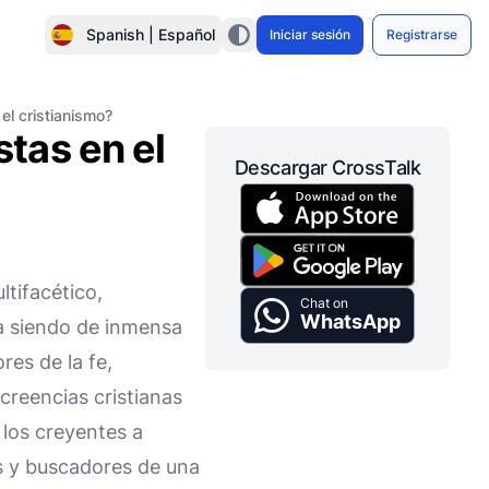
Spanish | Español
Iniciar sesión
Registrarse
l cristianismo?
tas en el
Descargar CrossTalk
ltifacético,
Chat on
WhatsApp
úa siendo de inmensa
es de la fe,
reencias cristianas
 los creyentes a
s y buscadores de una