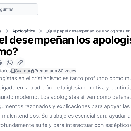
s
Apologética
¿Qué papel desempeñan los apologistas en e
l desempeñan los apologis
smo?
tarios
Guardar
Preguntado 80 veces
logistas en el cristianismo es tanto profundo como mu
gado en la tradición de la iglesia primitiva y contin
mundo moderno. Los apologistas sirven como defensor
umentos razonados y explicaciones para apoyar las c
 malentendidos. Su trabajo es esencial para ayudar a
fundamente su fe y para interactuar con escéptico