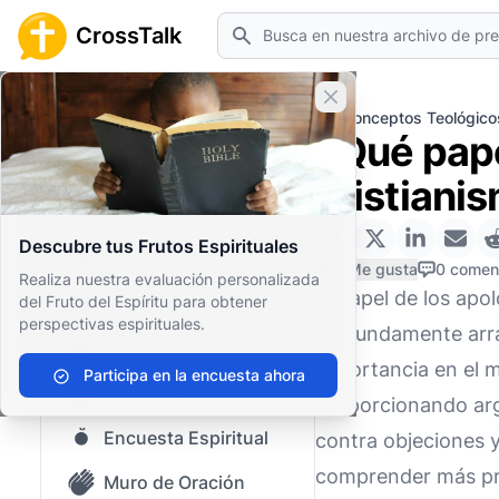
Buscar
CrossTalk
Cerrar banner
Inicio
Archivo de Preguntas
Conceptos Teológico
¿Qué pape
Inicio
cristiani
Archivo de Preguntas
Descubre tus Frutos Espirituales
Nuestro blog
0 Me gusta
0 comen
Realiza nuestra evaluación personalizada
El papel de los apo
del Fruto del Espíritu para obtener
Contenido guardado
perspectivas espirituales.
profundamente arrai
Preguntas Populares
importancia en el 
Participa en la encuesta ahora
Biblia Sagrada
proporcionando arg
Encuesta Espiritual
contra objeciones y
comprender más pro
Muro de Oración