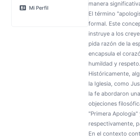
manera significativ
Mi Perfil
El término "apologi
formal. Este conc
instruye a los crey
pida razón de la es
encapsula el corazó
humildad y respeto
Históricamente, al
la Iglesia, como Ju
la fe abordaron un
objeciones filosófi
"Primera Apología"
respectivamente, pa
En el contexto con