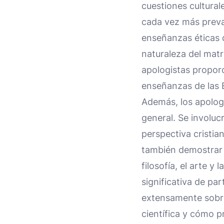
cuestiones cultural
cada vez más preval
enseñanzas éticas d
naturaleza del matri
apologistas propor
enseñanzas de las E
Además, los apologi
general. Se involu
perspectiva cristia
también demostrar s
filosofía, el arte y 
significativa de pa
extensamente sobre
científica y cómo 