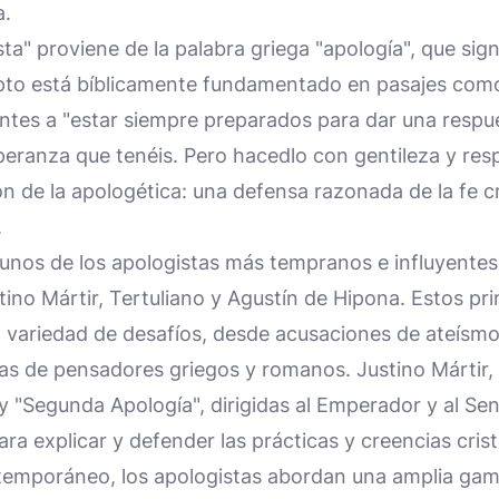
a.
sta" proviene de la palabra griega "apología", que sig
epto está bíblicamente fundamentado en pasajes co
entes a "estar siempre preparados para dar una respu
peranza que tenéis. Pero hacedlo con gentileza y resp
n de la apologética: una defensa razonada de la fe c
.
gunos de los apologistas más tempranos e influyentes
stino Mártir, Tertuliano y Agustín de Hipona. Estos p
a variedad de desafíos, desde acusaciones de ateísmo
cas de pensadores griegos y romanos. Justino Mártir, 
 y "Segunda Apología", dirigidas al Emperador y al S
ra explicar y defender las prácticas y creencias crist
temporáneo, los apologistas abordan una amplia gam