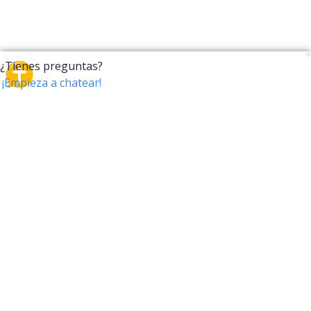
CrossTalk
CrossTalk ofrece una nueva forma de interactuar con
la Biblia, conectando a usuarios de más de 190 países
con un vasto archivo de preguntas bíblicas. Únete a
nuestra comunidad global y explora tu fe a través de
la tecnología.