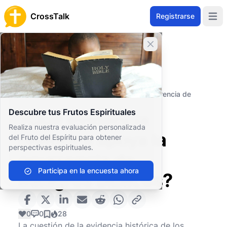
CrossTalk
Registrarse
Open 
Cerrar banner
Inicio
Archivo de Preguntas
Conceptos Teológicos
Apologética
¿Qué evidencia histórica apoya la ocurrencia de
milagros bíblicos?
Descubre tus Frutos Espirituales
¿Qué evidencia
Realiza nuestra evaluación personalizada
histórica apoya la
del Fruto del Espíritu para obtener
perspectivas espirituales.
ocurrencia de
Participa en la encuesta ahora
milagros bíblicos?
0
0
28
La cuestión de la evidencia histórica de los