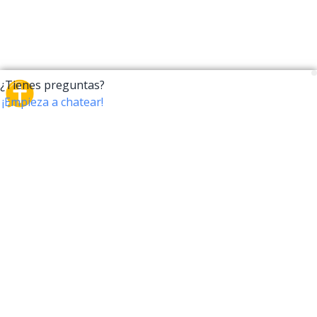
CrossTalk
CrossTalk ofrece una nueva forma de interactuar con
la Biblia, conectando a usuarios de más de 190 países
con un vasto archivo de preguntas bíblicas. Únete a
nuestra comunidad global y explora tu fe a través de