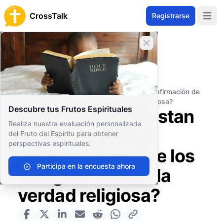
CrossTalk
Registrarse
Open 
Cerrar banner
Inicio
Archivo de Preguntas
Conceptos Teológicos
Apologética
¿Cómo contrarrestan los escépticos la afirmación de
que los milagros validan la verdad religiosa?
Descubre tus Frutos Espirituales
¿Cómo contrarrestan
Realiza nuestra evaluación personalizada
los escépticos la
del Fruto del Espíritu para obtener
perspectivas espirituales.
afirmación de que los
Participa en la encuesta ahora
milagros validan la
verdad religiosa?