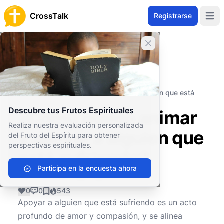
CrossTalk
Registrarse
Open 
Cerrar banner
Inicio
Archivo de Preguntas
Bienestar Personal y Emocional
Salud Emocional
¿Cómo puedo animar y apoyar a alguien que está
sufriendo?
Descubre tus Frutos Espirituales
¿Cómo puedo animar
Realiza nuestra evaluación personalizada
y apoyar a alguien que
del Fruto del Espíritu para obtener
perspectivas espirituales.
está sufriendo?
Participa en la encuesta ahora
0
0
543
Apoyar a alguien que está sufriendo es un acto
profundo de amor y compasión, y se alinea