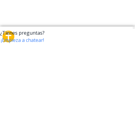
CrossTalk
CrossTalk ofrece una nueva forma de interactuar con
la Biblia, conectando a usuarios de más de 190 países
con un vasto archivo de preguntas bíblicas. Únete a
nuestra comunidad global y explora tu fe a través de