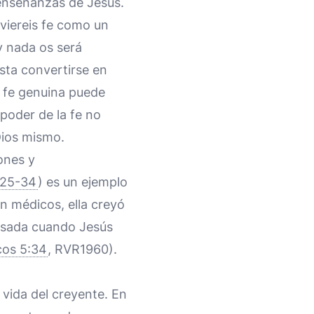
 enseñanzas de Jesús.
tuviereis fe como un
y nada os será
sta convertirse en
 fe genuina puede
 poder de la fe no
Dios mismo.
ones y
:25-34
) es un ejemplo
en médicos, ella creyó
ensada cuando Jesús
os 5:34
, RVR1960).
 vida del creyente. En