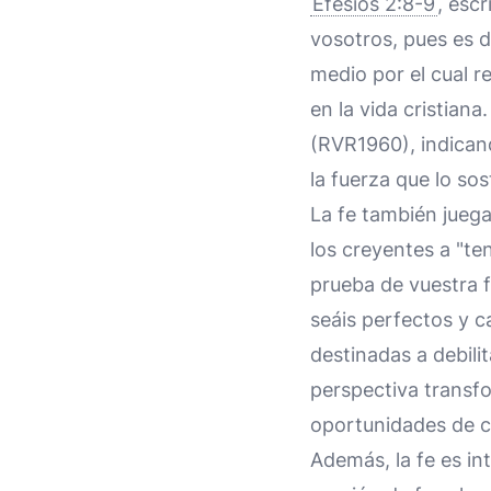
Efesios 2:8-9
, esc
vosotros, pues es d
medio por el cual r
en la vida cristian
(RVR1960), indicand
la fuerza que lo sos
La fe también juega
los creyentes a "te
prueba de vuestra 
seáis perfectos y c
destinadas a debilit
perspectiva transf
oportunidades de c
Además, la fe es in