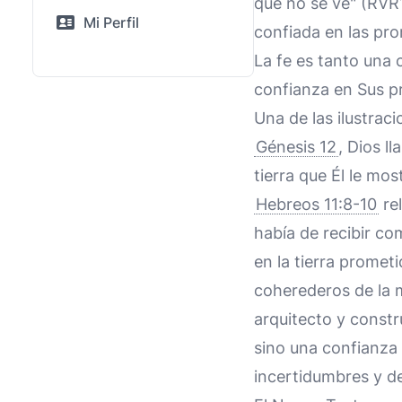
que no se ve" (RVR1
Mi Perfil
confiada en las pro
La fe es tanto una
confianza en Sus p
Una de las ilustrac
Génesis 12
, Dios l
tierra que Él le mo
Hebreos 11:8-10
rel
había de recibir co
en la tierra promet
coherederos de la 
arquitecto y constr
sino una confianza 
incertidumbres y de