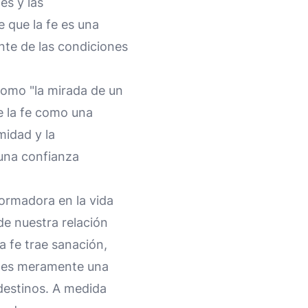
es y las
e que la fe es una
nte de las condiciones
 como "la mirada de un
e la fe como una
midad y la
 una confianza
formadora en la vida
 de nuestra relación
La fe trae sanación,
No es meramente una
destinos. A medida