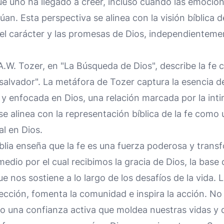
e uno ha llegado a creer, incluso cuando las emocion
úan. Esta perspectiva se alinea con la visión bíblica d
 el carácter y las promesas de Dios, independienteme
A.W. Tozer, en "La Búsqueda de Dios", describe la fe
salvador". La metáfora de Tozer captura la esencia d
y enfocada en Dios, una relación marcada por la inti
e alinea con la representación bíblica de la fe como
al en Dios.
iblia enseña que la fe es una fuerza poderosa y trans
medio por el cual recibimos la gracia de Dios, la base
ue nos sostiene a lo largo de los desafíos de la vida. 
tección, fomenta la comunidad e inspira la acción. 
no una confianza activa que moldea nuestras vidas y 