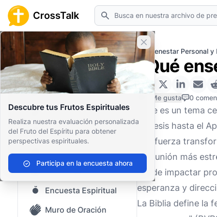
Buscar
CrossTalk
Cerrar banner
Inicio
Archivo de Preguntas
Bienestar Personal y
¿Qué enseñ
Inicio
Archivo de Preguntas
0 Me gusta
0 comen
Descubre tus Frutos Espirituales
La fe es un tema cen
Nuestro blog
Realiza nuestra evaluación personalizada
Génesis hasta el Ap
del Fruto del Espíritu para obtener
Contenido guardado
una fuerza transfor
perspectivas espirituales.
Preguntas Populares
comunión más estre
Participa en la encuesta ahora
Biblia Sagrada
puede impactar pro
esperanza y direcci
Encuesta Espiritual
La Biblia define la 
Muro de Oración