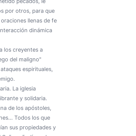
ometido pecados, le
s por otros, para que
oraciones llenas de fe
interacción dinámica
a los creyentes a
ego del maligno"
ataques espirituales,
emigo.
ria. La iglesia
brante y solidaria.
na de los apóstoles,
nes... Todos los que
dían sus propiedades y