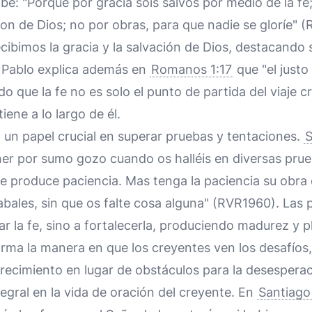
ribe: "Porque por gracia sois salvos por medio de la fe
on de Dios; no por obras, para que nadie se gloríe" (
ecibimos la gracia y la salvación de Dios, destacando
a. Pablo explica además en
Romanos 1:17
que "el justo 
o que la fe no es solo el punto de partida del viaje c
tiene a lo largo de él.
 un papel crucial en superar pruebas y tentaciones.
S
ner por sumo gozo cuando os halléis en diversas prue
fe produce paciencia. Mas tenga la paciencia su obra
abales, sin que os falte cosa alguna" (RVR1960). Las
ar la fe, sino a fortalecerla, produciendo madurez y pl
orma la manera en que los creyentes ven los desafíos
recimiento en lugar de obstáculos para la desesperac
tegral en la vida de oración del creyente. En
Santiago