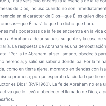
960). Este versículo encapsula la esencia de la fe c
mesas de Dios, incluso cuando no son inmediatamente
 creencia en el carácter de Dios—que Él es quien di
romesas—que Él hará lo que ha dicho que hará.
iones más poderosas de la fe se encuentra en la vida
lama a Abraham a dejar su país, su gente y la casa de su
straría. La respuesta de Abraham es una demostración
ata: "Por la fe Abraham, al ser llamado, obedeció para 
mo herencia; y salió sin saber a dónde iba. Por la fe 
ida, como en tierra ajena, morando en tiendas con Is
misma promesa; porque esperaba la ciudad que tien
uctor es Dios" (RVR1960). La fe de Abraham no era u
activa que lo llevó a obedecer el llamado de Dios, a p
safíos.