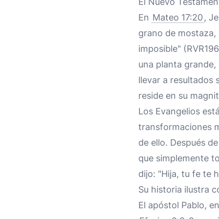
El Nuevo Testamento
En
Mateo 17:20
, J
grano de mostaza, d
imposible" (RVR196
una planta grande,
llevar a resultados 
reside en su magnit
Los Evangelios está
transformaciones mi
de ello. Después de
que simplemente to
dijo: "Hija, tu fe t
Su historia ilustra 
El apóstol Pablo, e