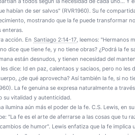
epartían a todos según la necesidad de cada uno... Y 
s que habían de ser salvos" (RVR1960). Su fe compartid
ecimiento, mostrando que la fe puede transformar no 
 enteras.
ra acción. En
Santiago 2:14-17
, leemos: "Hermanos m
o dice que tiene fe, y no tiene obras? ¿Podrá la fe sa
ana están desnudos, y tienen necesidad del manteni
les dice: Id en paz, calentaos y saciaos, pero no les 
cuerpo, ¿de qué aprovecha? Así también la fe, si no t
960). La fe genuina se expresa naturalmente a través
su vitalidad y autenticidad.
ana ilumina aún más el poder de la fe. C.S. Lewis, en su
ibe: "La fe es el arte de aferrarse a las cosas que tu
 cambios de humor". Lewis enfatiza que la fe implic