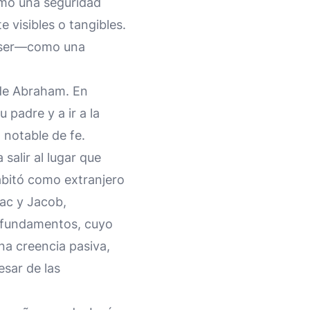
omo una seguridad
 visibles o tangibles.
ce ser—como una
 de Abraham. En
 padre y a ir a la
 notable de fe.
salir al lugar que
habitó como extranjero
aac y Jacob,
e fundamentos, cuyo
na creencia pasiva,
esar de las