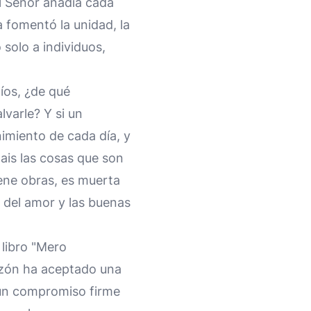
el Señor añadía cada
a fomentó la unidad, la
solo a individuos,
íos, ¿de qué
lvarle? Y si un
miento de cada día, y
dais las cosas que son
iene obras, es muerta
 del amor y las buenas
 libro "Mero
 razón ha aceptado una
a un compromiso firme