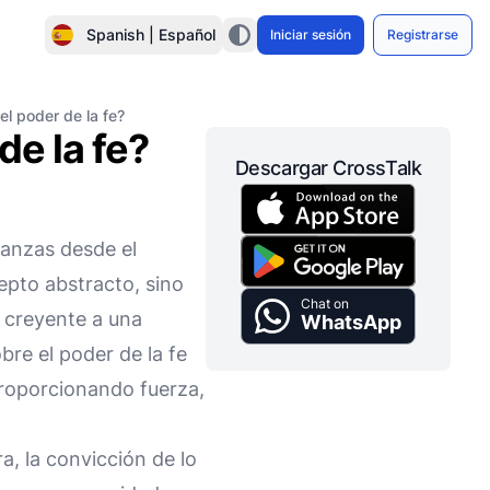
Spanish | Español
Iniciar sesión
Registrarse
el poder de la fe?
de la fe?
Descargar CrossTalk
eñanzas desde el
epto abstracto, sino
Chat on
l creyente a una
WhatsApp
re el poder de la fe
proporcionando fuerza,
a, la convicción de lo