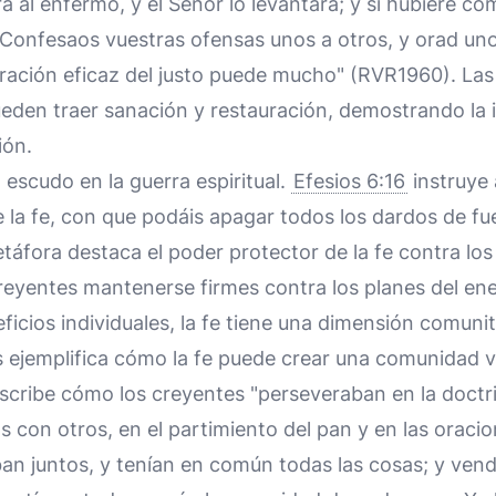
rá al enfermo, y el Señor lo levantará; y si hubiere c
Confesaos vuestras ofensas unos a otros, y orad uno
ración eficaz del justo puede mucho" (RVR1960). Las 
eden traer sanación y restauración, demostrando la 
ión.
 escudo en la guerra espiritual.
Efesios 6:16
instruye 
 la fe, con que podáis apagar todos los dardos de fu
áfora destaca el poder protector de la fe contra los 
creyentes mantenerse firmes contra los planes del en
ficios individuales, la fe tiene una dimensión comunita
 ejemplifica cómo la fe puede crear una comunidad vi
cribe cómo los creyentes "perseveraban en la doctri
 con otros, en el partimiento del pan y en las oracio
an juntos, y tenían en común todas las cosas; y ven