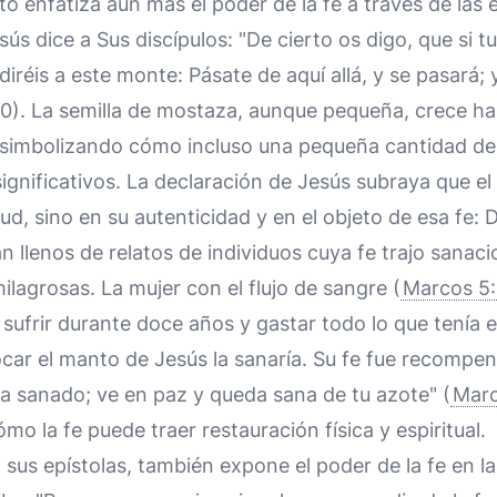
 enfatiza aún más el poder de la fe a través de las
esús dice a Sus discípulos: "De cierto os digo, que si 
iréis a este monte: Pásate de aquí allá, y se pasará; 
0). La semilla de mostaza, aunque pequeña, crece ha
 simbolizando cómo incluso una pequeña cantidad de
significativos. La declaración de Jesús subraya que el
ud, sino en su autenticidad y en el objeto de esa fe: 
n llenos de relatos de individuos cuya fe trajo sanaci
lagrosas. La mujer con el flujo de sangre (
Marcos 5
 sufrir durante doce años y gastar todo lo que tenía 
car el manto de Jesús la sanaría. Su fe fue recomp
e ha sanado; ve en paz y queda sana de tu azote" (
Marc
cómo la fe puede traer restauración física y espiritual.
n sus epístolas, también expone el poder de la fe en la