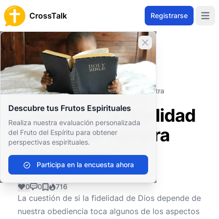
CrossTalk
Registrarse
Open 
Cerrar banner
Inicio
Archivo de Preguntas
Bienestar Personal y Emocional
Bienestar espiritual
¿Depende la fidelidad de Dios de nuestra
obediencia?
Descubre tus Frutos Espirituales
¿Depende la fidelidad
Realiza nuestra evaluación personalizada
de Dios de nuestra
del Fruto del Espíritu para obtener
perspectivas espirituales.
obediencia?
Participa en la encuesta ahora
0
0
716
La cuestión de si la fidelidad de Dios depende de
nuestra obediencia toca algunos de los aspectos