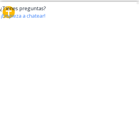
CrossTalk
CrossTalk ofrece una nueva forma de interactuar con
la Biblia, conectando a usuarios de más de 190 países
con un vasto archivo de preguntas bíblicas. Únete a
nuestra comunidad global y explora tu fe a través de
la tecnología.