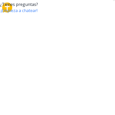
CrossTalk
CrossTalk ofrece una nueva forma de interactuar con
la Biblia, conectando a usuarios de más de 190 países
con un vasto archivo de preguntas bíblicas. Únete a
nuestra comunidad global y explora tu fe a través de
la tecnología.