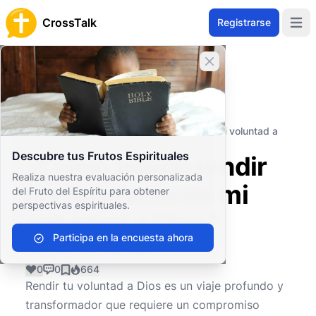
CrossTalk
Registrarse
Open 
Cerrar banner
Inicio
Archivo de Preguntas
Bienestar Personal y Emocional
Bienestar espiritual
¿Cómo puedo rendir completamente mi voluntad a
Dios?
Descubre tus Frutos Espirituales
¿Cómo puedo rendir
Realiza nuestra evaluación personalizada
completamente mi
del Fruto del Espíritu para obtener
perspectivas espirituales.
voluntad a Dios?
Participa en la encuesta ahora
0
0
664
Rendir tu voluntad a Dios es un viaje profundo y
transformador que requiere un compromiso