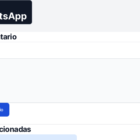
tsApp
tario
io
acionadas