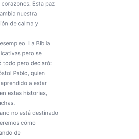
s corazones. Esta paz
cambia nuestra
ción de calma y
esempleo. La Biblia
ficativas pero se
ó todo pero declaró:
óstol Pablo, quien
 aprendido a estar
 en estas historias,
uchas.
tiano no está destinado
ideremos cómo
jando de