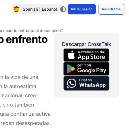
Spanish | Español
Iniciar sesión
Registrarse
e cuando enfrento el desempleo?
 enfrento
Descargar CrossTalk
n la vida de una
Chat on
WhatsApp
en la autoestima
nacional, creo
, sino también
 una confianza activa
parecen desesperadas.