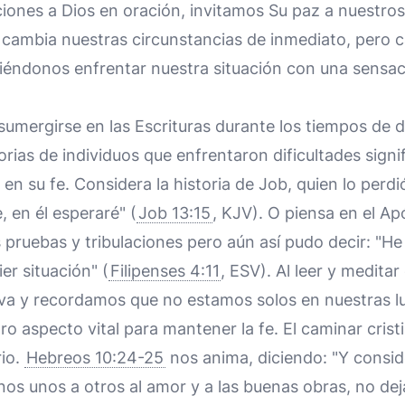
iones a Dios en oración, invitamos Su paz a nuestro
cambia nuestras circunstancias de inmediato, pero 
tiéndonos enfrentar nuestra situación con una sensa
sumergirse en las Escrituras durante los tiempos de d
orias de individuos que enfrentaron dificultades signi
en su fe. Considera la historia de Job, quien lo perdi
 en él esperaré" (
Job 13:15
, KJV). O piensa en el Ap
ruebas y tribulaciones pero aún así pudo decir: "He
er situación" (
Filipenses 4:11
, ESV). Al leer y meditar
a y recordamos que no estamos solos en nuestras l
o aspecto vital para mantener la fe. El caminar cris
rio.
Hebreos 10:24-25
nos anima, diciendo: "Y cons
os unos a otros al amor y a las buenas obras, no de