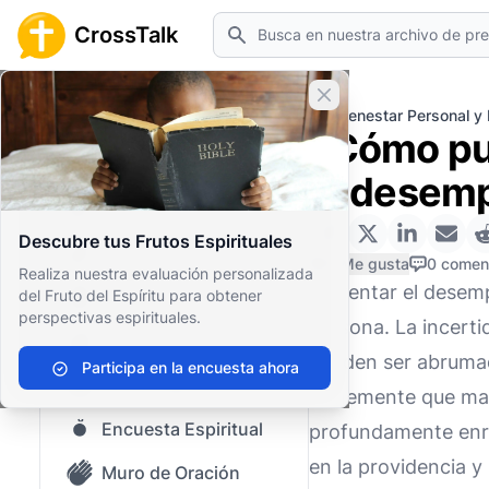
Buscar
CrossTalk
Cerrar banner
Inicio
Archivo de Preguntas
Bienestar Personal y
¿Cómo pu
Inicio
el desem
Archivo de Preguntas
Descubre tus Frutos Espirituales
Nuestro blog
0 Me gusta
0 comen
Realiza nuestra evaluación personalizada
Enfrentar el desemp
del Fruto del Espíritu para obtener
Contenido guardado
perspectivas espirituales.
persona. La incerti
Preguntas Populares
pueden ser abrumad
Participa en la encuesta ahora
Biblia Sagrada
firmemente que man
Encuesta Espiritual
profundamente enriq
en la providencia y
Muro de Oración