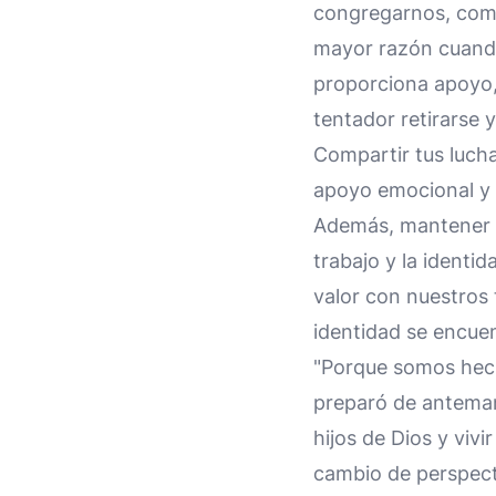
congregarnos, como
mayor razón cuando
proporciona apoyo,
tentador retirarse 
Compartir tus luch
apoyo emocional y a
Además, mantener l
trabajo y la identi
valor con nuestros 
identidad se encue
"Porque somos hech
preparó de anteman
hijos de Dios y viv
cambio de perspecti