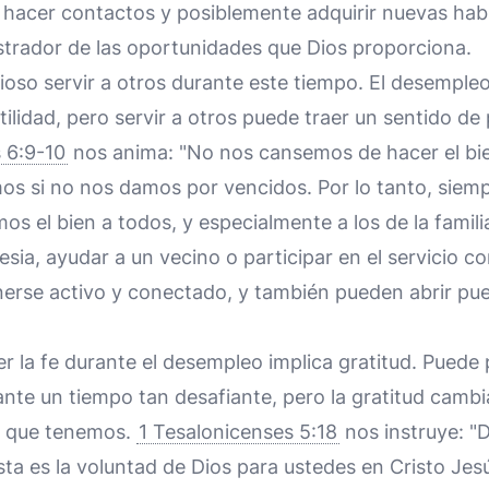
, hacer contactos y posiblemente adquirir nuevas hab
strador de las oportunidades que Dios proporciona.
oso servir a otros durante este tiempo. El desempleo
tilidad, pero servir a otros puede traer un sentido de
 6:9-10
nos anima: "No nos cansemos de hacer el bie
s si no nos damos por vencidos. Por lo tanto, siem
s el bien a todos, y especialmente a los de la familia
lesia, ayudar a un vecino o participar en el servicio 
rse activo y conectado, y también pueden abrir pue
r la fe durante el desempleo implica gratitud. Puede 
ante un tiempo tan desafiante, pero la gratitud camb
lo que tenemos.
1 Tesalonicenses 5:18
nos instruye: "
sta es la voluntad de Dios para ustedes en Cristo Jesú