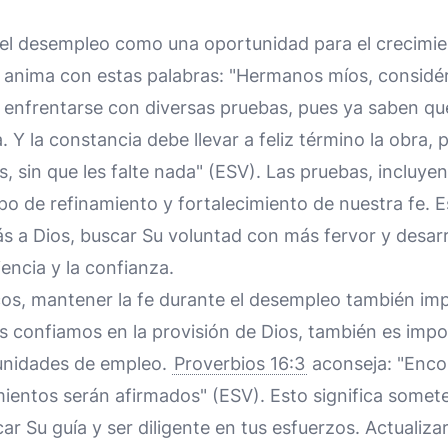
 el desempleo como una oportunidad para el crecimien
anima con estas palabras: "Hermanos míos, consid
enfrentarse con diversas pruebas, pues ya saben que
 Y la constancia debe llevar a feliz término la obra, 
s, sin que les falte nada" (ESV). Las pruebas, incluy
po de refinamiento y fortalecimiento de nuestra fe. 
s a Dios, buscar Su voluntad con más fervor y desar
liencia y la confianza.
cos, mantener la fe durante el desempleo también im
s confiamos en la provisión de Dios, también es imp
unidades de empleo.
Proverbios 16:3
aconseja: "Enco
mientos serán afirmados" (ESV). Esto significa somet
r Su guía y ser diligente en tus esfuerzos. Actualizar