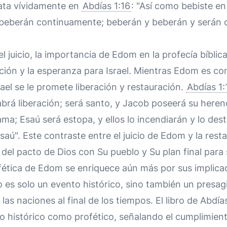
rata vívidamente en
Abdías 1:16
: "Así como bebiste en
 beberán continuamente; beberán y beberán y serán 
 juicio, la importancia de Edom en la profecía bíblica
ación y la esperanza para Israel. Mientras Edom es c
rael se le promete liberación y restauración.
Abdías 1:
brá liberación; será santo, y Jacob poseerá su heren
ama; Esaú será estopa, y ellos lo incendiarán y lo des
saú". Este contraste entre el juicio de Edom y la resta
d del pacto de Dios con Su pueblo y Su plan final para
fética de Edom se enriquece aún más por sus implica
 es solo un evento histórico, sino también un presagio
as naciones al final de los tiempos. El libro de Abdías
 histórico como profético, señalando el cumplimiento 