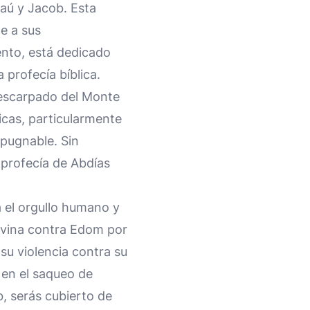
saú y Jacob. Esta
e a sus
ento, está dedicado
profecía bíblica.
o escarpado del Monte
icas, particularmente
xpugnable. Sin
 profecía de Abdías
 el orgullo humano y
divina contra Edom por
su violencia contra su
 en el saqueo de
b, serás cubierto de