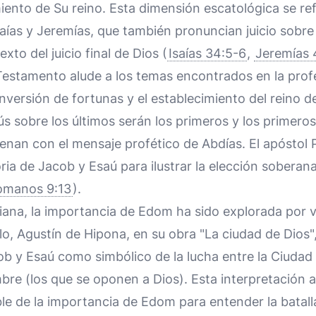
miento de Su reino. Esta dimensión escatológica se refl
aías y Jeremías, que también pronuncian juicio sobr
xto del juicio final de Dios (
Isaías 34:5-6
,
Jeremías 
estamento alude a los temas encontrados en la profe
inversión de fortunas y el establecimiento del reino d
 sobre los últimos serán los primeros y los primeros
uenan con el mensaje profético de Abdías. El apóstol
oria de Jacob y Esaú para ilustrar la elección soberan
omanos 9:13
).
istiana, la importancia de Edom ha sido explorada por 
lo, Agustín de Hipona, en su obra "La ciudad de Dios",
ob y Esaú como simbólico de la lucha entre la Ciudad 
bre (los que se oponen a Dios). Esta interpretación a
le de la importancia de Edom para entender la batalla 