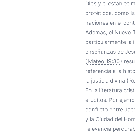
Dios y el estableci
proféticos, como Is
naciones en el conte
Además, el Nuevo T
particularmente la 
enseñanzas de Jesús
(
Mateo 19:30
) res
referencia a la hist
la justicia divina (
R
En la literatura cr
eruditos. Por ejemp
conflicto entre Jac
y la Ciudad del Hom
relevancia perdurab