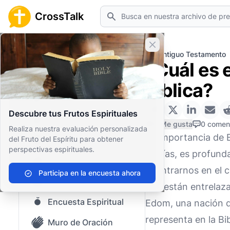
Buscar
CrossTalk
Cerrar banner
Inicio
Archivo de Preguntas
Antiguo Testamento
¿Cuál es e
Inicio
bíblica?
Archivo de Preguntas
Descubre tus Frutos Espirituales
Nuestro blog
0 Me gusta
0 comen
Realiza nuestra evaluación personalizada
La importancia de E
del Fruto del Espíritu para obtener
Contenido guardado
perspectivas espirituales.
Abdías, es profund
Preguntas Populares
adentrarnos en el c
Participa en la encuesta ahora
Biblia Sagrada
que están entrelaz
Encuesta Espiritual
Edom, una nación d
representa en la Bi
Muro de Oración