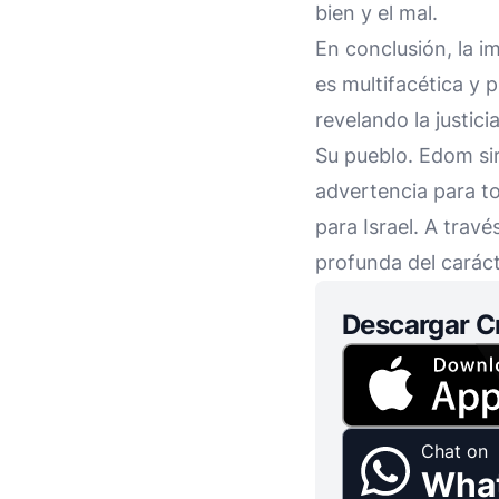
bien y el mal.
En conclusión, la i
es multifacética y 
revelando la justic
Su pueblo. Edom si
advertencia para to
para Israel. A tra
profunda del caráct
Descargar C
Chat on
Wha