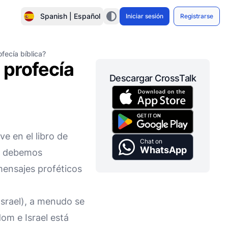
Spanish | Español
Iniciar sesión
Registrarse
fecía bíblica?
 profecía
Descargar CrossTalk
e en el libro de
Chat on
WhatsApp
e, debemos
 mensajes proféticos
srael), a menudo se
dom e Israel está