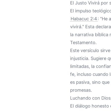
El Justo Vivirá por 
El impulso teológic
Habacuc 2:4
: "He 
vivirá." Esta decla
la narrativa bíblic
Testamento.
Este versículo sirv
injusticia. Sugiere
limitadas, la confia
fe, incluso cuando l
es pasiva, sino que
promesas.
Luchando con Dios:
El diálogo honesto