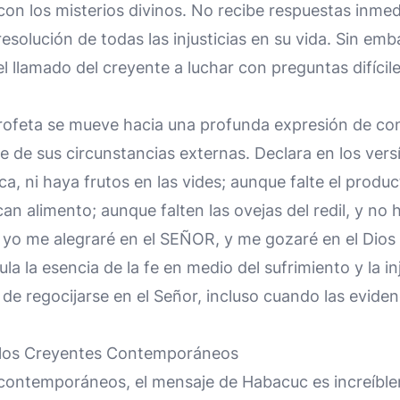
on los misterios divinos. No recibe respuestas inmed
resolución de todas las injusticias en su vida. Sin emba
 el llamado del creyente a luchar con preguntas difícil
profeta se mueve hacia una profunda expresión de co
de sus circunstancias externas. Declara en los vers
ca, ni haya frutos en las vides; aunque falte el product
 alimento; aunque falten las ovejas del redil, y no 
 yo me alegraré en el SEÑOR, y me gozaré en el Dios 
a la esencia de la fe en medio del sufrimiento y la inj
 de regocijarse en el Señor, incluso cuando las evide
a los Creyentes Contemporáneos
 contemporáneos, el mensaje de Habacuc es increíble