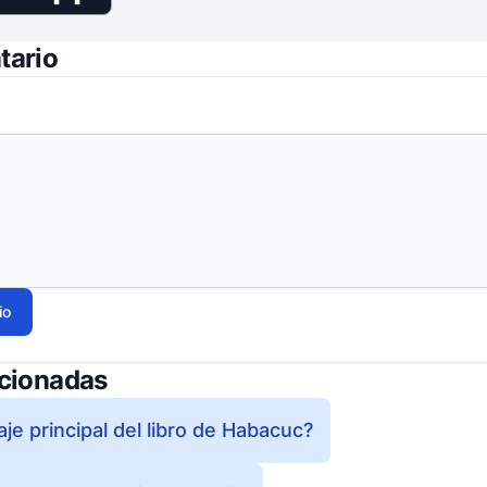
tario
io
acionadas
je principal del libro de Habacuc?