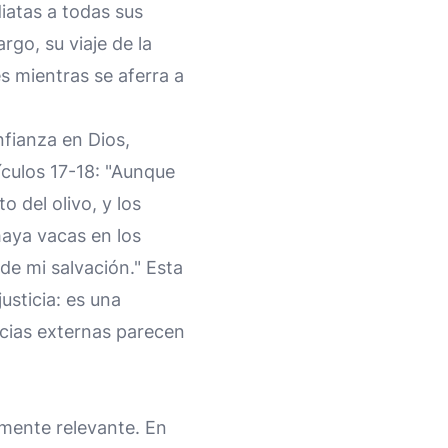
iatas a todas sus
rgo, su viaje de la
es mientras se aferra a
nfianza en Dios,
ículos 17-18: "Aunque
o del olivo, y los
haya vacas en los
de mi salvación." Esta
usticia: es una
ncias externas parecen
mente relevante. En