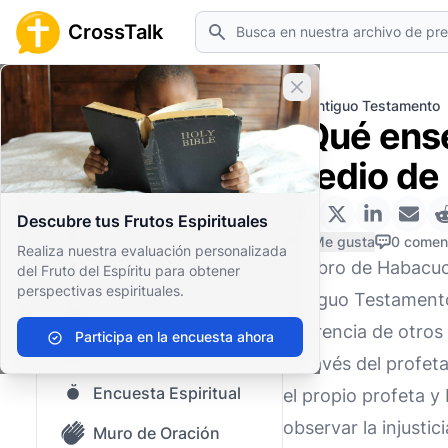
Buscar
CrossTalk
Cerrar banner
Inicio
Archivo de Preguntas
Antiguo Testamento
¿Qué ense
Inicio
medio de l
Archivo de Preguntas
Descubre tus Frutos Espirituales
Nuestro blog
0 Me gusta
0 comen
Realiza nuestra evaluación personalizada
El Libro de Habacuc
del Fruto del Espíritu para obtener
Contenido guardado
perspectivas espirituales.
Antiguo Testamento,
Preguntas Populares
diferencia de otro
Participa en la encuesta ahora
Biblia Sagrada
a través del profet
Encuesta Espiritual
el propio profeta y
observar la injusti
Muro de Oración