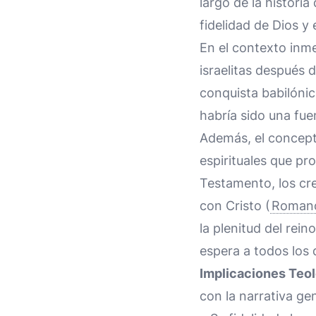
largo de la historia 
fidelidad de Dios y
En el contexto inmed
israelitas después 
conquista babilóni
habría sido una fue
Además, el concepto
espirituales que pr
Testamento, los cr
con Cristo (
Romano
la plenitud del rein
espera a todos los 
Implicaciones Teol
con la narrativa gen