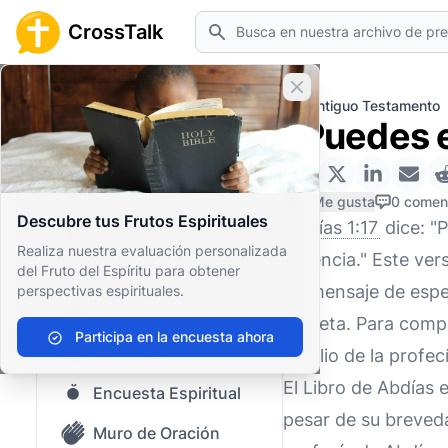
Buscar
CrossTalk
Cerrar banner
Inicio
Archivo de Preguntas
Antiguo Testamento
¿Puedes e
Inicio
Archivo de Preguntas
0 Me gusta
0 comen
Descubre tus Frutos Espirituales
Abdías 1:17
dice: "
Nuestro blog
Realiza nuestra evaluación personalizada
herencia." Este ver
del Fruto del Espíritu para obtener
Contenido guardado
un mensaje de espe
perspectivas espirituales.
Preguntas Populares
profeta. Para comp
Participa en la encuesta ahora
Biblia Sagrada
amplio de la profecí
El Libro de Abdías 
Encuesta Espiritual
pesar de su breveda
Muro de Oración