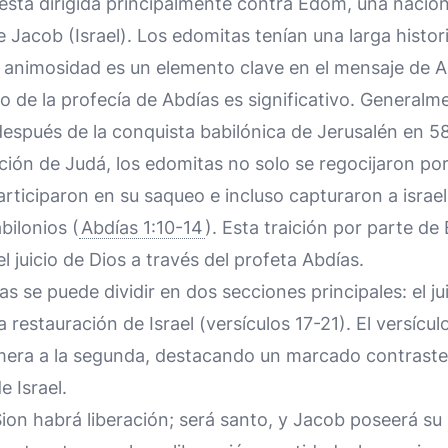
 está dirigida principalmente contra Edom, una nació
 Jacob (Israel). Los edomitas tenían una larga histo
sta animosidad es un elemento clave en el mensaje de A
co de la profecía de Abdías es significativo. Generalm
después de la conquista babilónica de Jerusalén en 5
ión de Judá, los edomitas no solo se regocijaron por 
rticiparon en su saqueo e incluso capturaron a israel
bilonios (
Abdías 1:10-14
). Esta traición por parte d
 juicio de Dios a través del profeta Abdías.
as se puede dividir en dos secciones principales: el j
la restauración de Israel (versículos 17-21). El versícu
imera a la segunda, destacando un marcado contraste 
e Israel.
ion habrá liberación; será santo, y Jacob poseerá su 