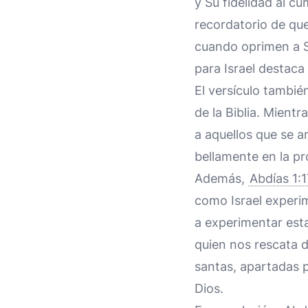
y Su fidelidad al c
recordatorio de qu
cuando oprimen a Su
para Israel destac
El versículo también
de la Biblia. Mient
a aquellos que se a
bellamente en la pr
Además,
Abdías 1:1
como Israel experi
a experimentar esta
quien nos rescata d
santas, apartadas p
Dios.