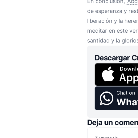
En conclusión,
Abdí
de esperanza y resta
liberación y la her
meditar en este ver
santidad y la glori
Descargar C
Chat on
Wha
Deja un comen