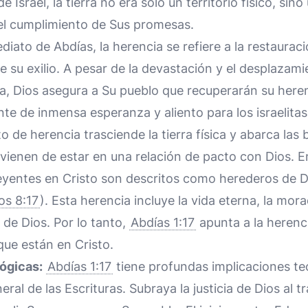
de Israel, la tierra no era solo un territorio físico, sin
 el cumplimiento de Sus promesas.
iato de Abdías, la herencia se refiere a la restauració
de su exilio. A pesar de la devastación y el desplazam
ca, Dios asegura a Su pueblo que recuperarán su here
nte de inmensa esperanza y aliento para los israelitas 
 de herencia trasciende la tierra física y abarca las
ovienen de estar en una relación de pacto con Dios. 
eyentes en Cristo son descritos como herederos de 
s 8:17
). Esta herencia incluye la vida eterna, la mor
o de Dios. Por lo tanto,
Abdías 1:17
apunta a la herenci
que están en Cristo.
ógicas:
Abdías 1:17
tiene profundas implicaciones te
eral de las Escrituras. Subraya la justicia de Dios al 