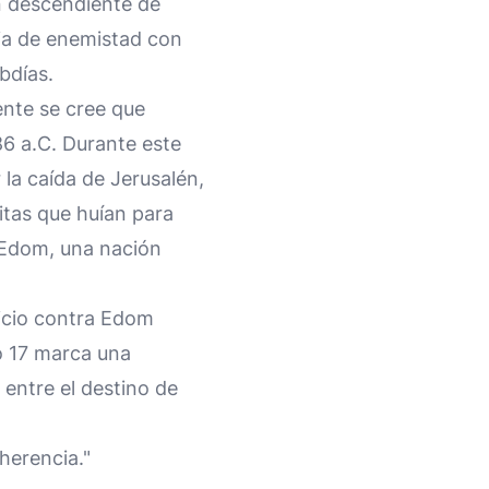
n descendiente de
ria de enemistad con
bdías.
ente se cree que
86 a.C. Durante este
la caída de Jerusalén,
itas que huían para
e Edom, una nación
uicio contra Edom
lo 17 marca una
entre el destino de
herencia."