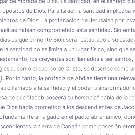
gar de morada de Dios. La santidad, en el sentido bíb
ropósitos de Dios. Para Israel, la santidad implicaba v
entos de Dios. La profanación de Jerusalén por inva
israelitas habían comprometido esta santidad. Sin em
días es que el monte Sion será restaurado a su estad
 la santidad no se limita a un lugar físico, sino que s
Testamento, los creyentes son llamados a ser santos,
 iglesia, como el cuerpo de Cristo, se describe como u
). Por lo tanto, la profecía de Abdías tiene una relev
ro llamado a la santidad y el poder transformador de
a de que "Jacob poseerá su herencia" habla de la res
ue Dios había prometido a los descendientes de Jacob
rofundamente arraigado en el pacto abrahámico, don
scendientes la tierra de Canaán como posesión etern