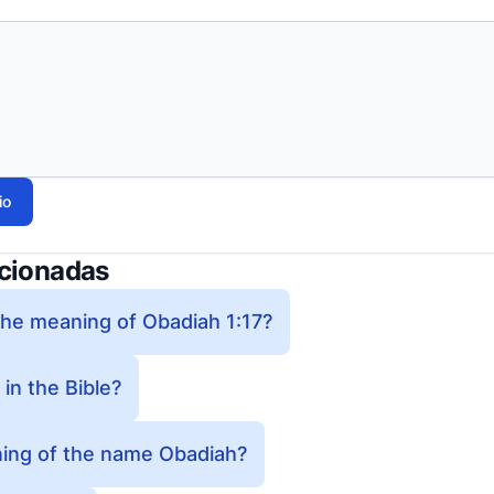
io
acionadas
the meaning of Obadiah 1:17?
in the Bible?
ning of the name Obadiah?