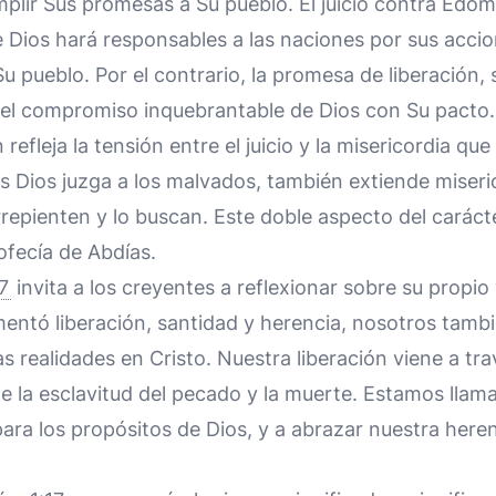
umplir Sus promesas a Su pueblo. El juicio contra Edo
e Dios hará responsables a las naciones por sus acci
 pueblo. Por el contrario, la promesa de liberación, 
a el compromiso inquebrantable de Dios con Su pacto.
 refleja la tensión entre el juicio y la misericordia que
ras Dios juzga a los malvados, también extiende miseri
rrepienten y lo buscan. Este doble aspecto del caráct
ofecía de Abdías.
7
invita a los creyentes a reflexionar sobre su propio v
mentó liberación, santidad y herencia, nosotros tam
s realidades en Cristo. Nuestra liberación viene a tra
e la esclavitud del pecado y la muerte. Estamos llama
ara los propósitos de Dios, y a abrazar nuestra here