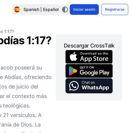
Spanish | Español
Iniciar sesión
Registrarse
as 1:17?
bdías 1:17?
Descargar CrossTalk
 Jacob poseerá su
de Abdías, ofreciendo
Chat on
s de juicio del
WhatsApp
ar el contexto más
s teológicas.
 21 versículos. A
anía de Dios. La