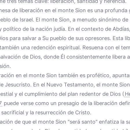
me tres temas clave: liberación, santidad y herencia.
esa de liberación en el monte Sion es una profunda 
ueblo de Israel. El monte Sion, a menudo sinónimo de
 y político de la nación judía. En el contexto de Abdías,
Dios para salvar a Su pueblo de sus opresores. Esta li
o también una redención espiritual. Resuena con el te
a salvación de Dios, donde Él consistentemente libera 
sión.
ración en el monte Sion también es profético, apuntan
 de Jesucristo. En el Nuevo Testamento, el monte Sio
estial y el cumplimiento del plan redentor de Dios (
H
7
puede verse como un presagio de la liberación defin
sacrificial y la resurrección de Cristo.
ación de que el monte Sion "será santo" enfatiza la s