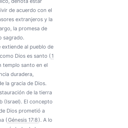
lico, denota estar
ivir de acuerdo con el
sores extranjeros y la
bargo, la promesa de
o sagrado.
e extiende al pueblo de
 como Dios es santo (
1
n templo santo en el
ancia duradera,
 la gracia de Dios.
tauración de la tierra
 (Israel). El concepto
de Dios prometió a
a (
Génesis 17:8
). A lo