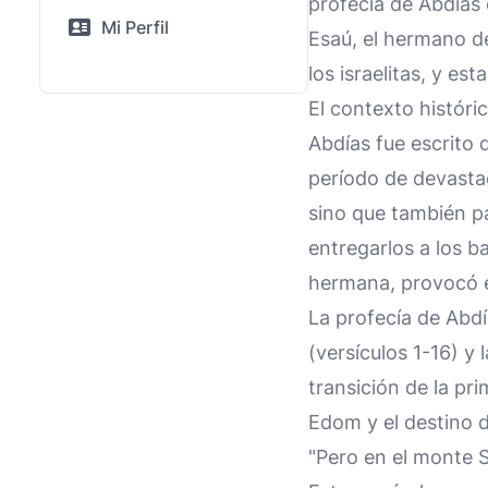
profecía de Abdías
Mi Perfil
Esaú, el hermano de
los israelitas, y e
El contexto históri
Abdías fue escrito 
período de devastac
sino que también pa
entregarlos a los ba
hermana, provocó el
La profecía de Abdí
(versículos 1-16) y 
transición de la pr
Edom y el destino d
"Pero en el monte S