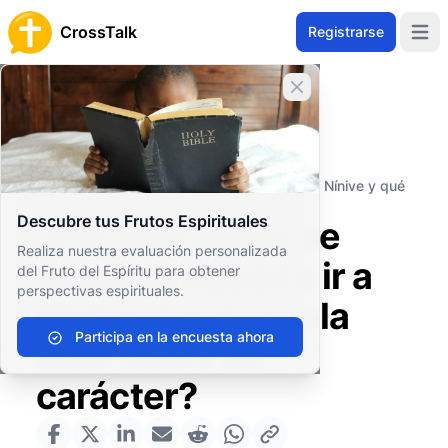
CrossTalk
Registrarse
Open 
Cerrar banner
Inicio
Archivo de Preguntas
Antiguo Testamento
Profetas Menores
¿Por qué Jonás se muestra reacio a ir a Nínive y qué
revela esto sobre su carácter?
Descubre tus Frutos Espirituales
¿Por qué Jonás se
Realiza nuestra evaluación personalizada
muestra reacio a ir a
del Fruto del Espíritu para obtener
perspectivas espirituales.
Nínive y qué revela
Participa en la encuesta ahora
esto sobre su
carácter?