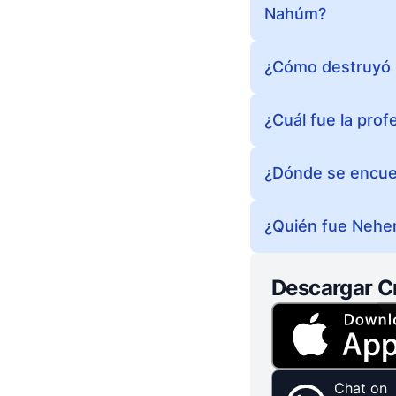
Nahúm?
¿Cómo destruyó D
¿Cuál fue la prof
¿Dónde se encuen
¿Quién fue Nehem
Descargar C
Chat on