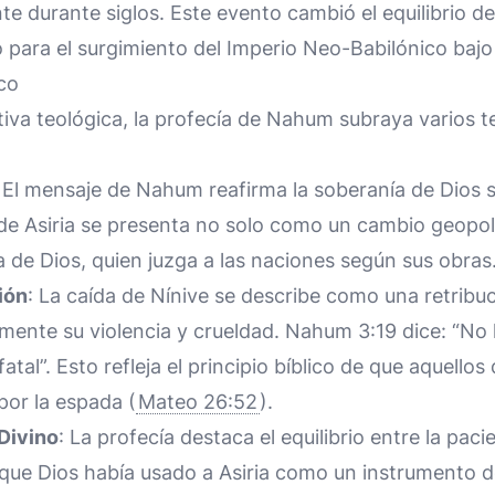
te durante siglos. Este evento cambió el equilibrio de
o para el surgimiento del Imperio Neo-Babilónico baj
co
va teológica, la profecía de Nahum subraya varios t
: El mensaje de Nahum reafirma la soberanía de Dios 
 de Asiria se presenta no solo como un cambio geopol
a de Dios, quien juzga a las naciones según sus obras
ión
: La caída de Nínive se describe como una retribuc
mente su violencia y crueldad. Nahum 3:19 dice: “No h
fatal”. Esto refleja el principio bíblico de que aquellos
por la espada (
Mateo 26:52
).
 Divino
: La profecía destaca el equilibrio entre la paci
nque Dios había usado a Asiria como un instrumento de