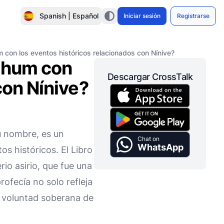
Spanish | Español
Iniciar sesión
Registrarse
 con los eventos históricos relacionados con Nínive?
Nahum con
Descargar CrossTalk
con Nínive?
su nombre, es un
Chat on
WhatsApp
os históricos. El Libro
io asirio, que fue una
rofecía no solo refleja
a voluntad soberana de