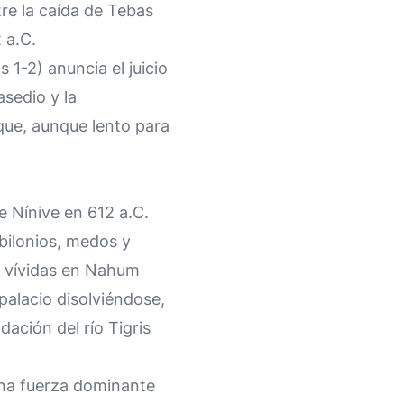
tre la caída de Tebas
 a.C.
s 1-2) anuncia el juicio
asedio y la
 que, aunque lento para
e Nínive en 612 a.C.
abilonios, medos y
es vívidas en Nahum
 palacio disolviéndose,
ación del río Tigris
 una fuerza dominante