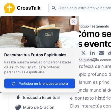
Buscar
CrossTalk
Cerrar banner
Inicio
Archivo de Preguntas
Antiguo Testamento
¿Cómo se 
Inicio
los event
Archivo de Preguntas
Descubre tus Frutos Espirituales
Nuestro blog
0 Me gusta
0 comen
Realiza nuestra evaluación personalizada
La profecía de Nahu
del Fruto del Espíritu para obtener
Contenido guardado
perspectivas espirituales.
ejemplo profundo de 
Preguntas Populares
de Nahum es princip
Participa en la encuesta ahora
Biblia Sagrada
potencia mundial dom
Encuesta Espiritual
el contexto histór
Dios interactúa con
Muro de Oración