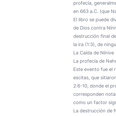
profecía, generalmen
en 663 a.C. (que N
El libro se puede di
de Dios contra Níni
destrucción final d
la ira (1:3), de nin
La Caída de Nínive
La profecía de Nahu
Este evento fue el 
escitas, que sitiar
2:6-10, donde el pro
corresponden notabl
como un factor sign
La destrucción de N