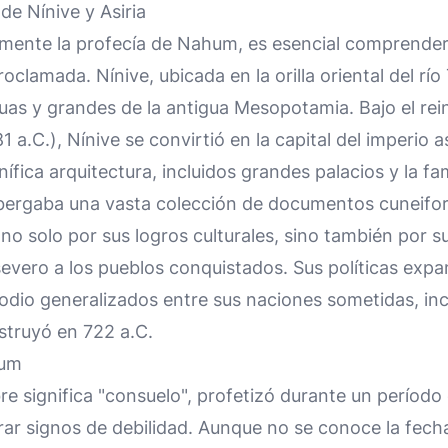
de Nínive y Asiria
amente la profecía de Nahum, es esencial comprender 
roclamada. Nínive, ubicada en la orilla oriental del río 
as y grandes de la antigua Mesopotamia. Bajo el rei
a.C.), Nínive se convirtió en la capital del imperio as
fica arquitectura, incluidos grandes palacios y la fa
lbergaba una vasta colección de documentos cuneifo
 no solo por sus logros culturales, sino también por 
 severo a los pueblos conquistados. Sus políticas expa
odio generalizados entre sus naciones sometidas, inc
estruyó en 722 a.C.
hum
significa "consuelo", profetizó durante un período e
r signos de debilidad. Aunque no se conoce la fech