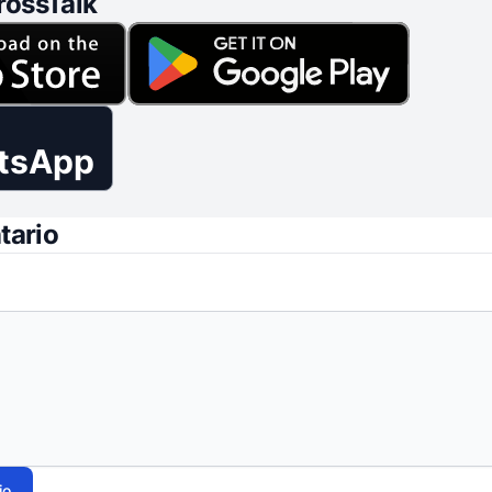
rossTalk
tsApp
tario
io