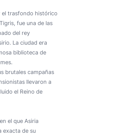
el trasfondo histórico
Tigris, fue una de las
nado del rey
irio. La ciudad era
mosa biblioteca de
rmes.
sus brutales campañas
nsionistas llevaron a
luido el Reino de
n el que Asiria
a exacta de su