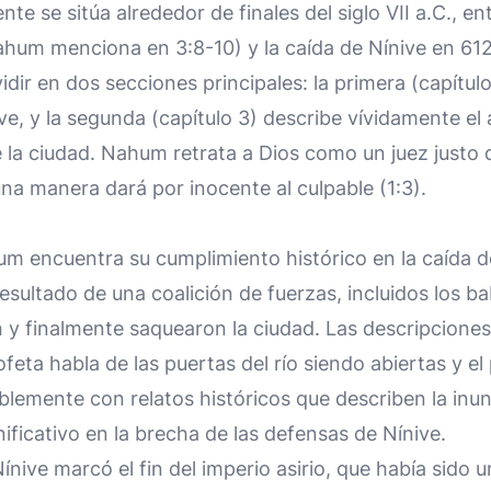
te se sitúa alrededor de finales del siglo VII a.C., en
ahum menciona en 3:8-10) y la caída de Nínive en 612
vidir en dos secciones principales: la primera (capítulo
ve, y la segunda (capítulo 3) describe vívidamente el 
e la ciudad. Nahum retrata a Dios como un juez justo
guna manera dará por inocente al culpable (1:3).
m encuentra su cumplimiento histórico en la caída d
resultado de una coalición de fuerzas, incluidos los b
on y finalmente saquearon la ciudad. Las descripcion
feta habla de las puertas del río siendo abiertas y el
emente con relatos históricos que describen la inund
ificativo en la brecha de las defensas de Nínive.
ínive marcó el fin del imperio asirio, que había sido