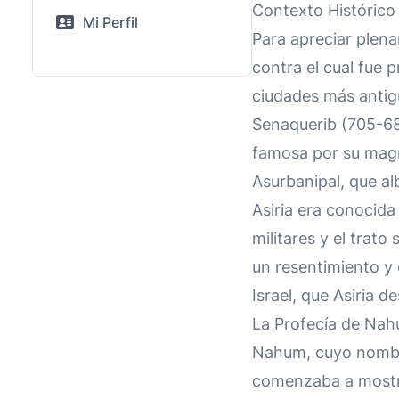
Contexto Histórico 
Mi Perfil
Para apreciar plen
contra el cual fue p
ciudades más antigu
Senaquerib (705-681 
famosa por su magní
Asurbanipal, que a
Asiria era conocida
militares y el trato
un resentimiento y 
Israel, que Asiria d
La Profecía de Na
Nahum, cuyo nombre 
comenzaba a mostra