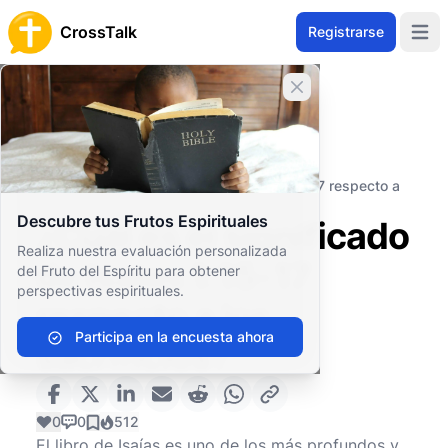
CrossTalk
Registrarse
Open 
Cerrar banner
Inicio
Archivo de Preguntas
Antiguo Testamento
Profetas Mayores
¿Cuál es el significado de Isaías 1:15-17 respecto a
los sacrificios?
Descubre tus Frutos Espirituales
¿Cuál es el significado
Realiza nuestra evaluación personalizada
de Isaías 1:15-17
del Fruto del Espíritu para obtener
perspectivas espirituales.
respecto a los
Participa en la encuesta ahora
sacrificios?
0
0
512
El libro de Isaías es uno de los más profundos y