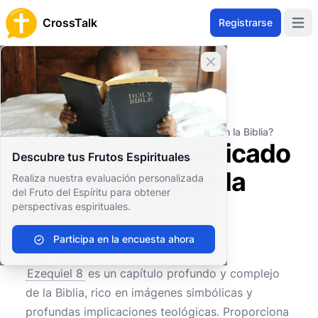
CrossTalk
Registrarse
Open 
Cerrar banner
Inicio
Archivo de Preguntas
Antiguo Testamento
Profetas Mayores
¿Cuál es el significado de Ezequiel 8 en la Biblia?
¿Cuál es el significado
Descubre tus Frutos Espirituales
de Ezequiel 8 en la
Realiza nuestra evaluación personalizada
del Fruto del Espíritu para obtener
Biblia?
perspectivas espirituales.
Participa en la encuesta ahora
0
0
127
Ezequiel 8
es un capítulo profundo y complejo
de la Biblia, rico en imágenes simbólicas y
profundas implicaciones teológicas. Proporciona