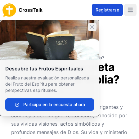
CrossTalk
Registrarse
Open 
Cerrar banner
Inicio
Archivo de Preguntas
Antiguo Testamento
Profetas Mayores
¿Quién es el profeta Ezequiel en la Biblia?
¿Quién es el profeta
Descubre tus Frutos Espirituales
Ezequiel en la Biblia?
Realiza nuestra evaluación personalizada
del Fruto del Espíritu para obtener
perspectivas espirituales.
0
0
448
Participa en la encuesta ahora
Ezequiel es una de las figuras más intrigantes y
complejas del Antiguo Testamento, conocido por
sus vívidas visiones, actos simbólicos y
profundos mensajes de Dios. Su vida y ministerio