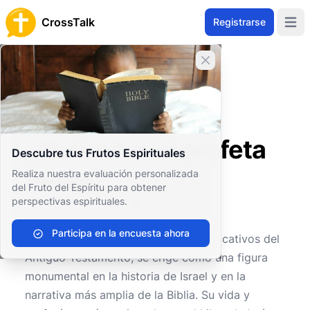
CrossTalk
Registrarse
Open 
Cerrar banner
Inicio
Archivo de Preguntas
Antiguo Testamento
Profetas Mayores
¿Quién fue el profeta Isaías?
¿Quién fue el profeta
Descubre tus Frutos Espirituales
Isaías?
Realiza nuestra evaluación personalizada
del Fruto del Espíritu para obtener
perspectivas espirituales.
0
0
680
Participa en la encuesta ahora
Isaías, uno de los profetas más significativos del
Antiguo Testamento, se erige como una figura
monumental en la historia de Israel y en la
narrativa más amplia de la Biblia. Su vida y