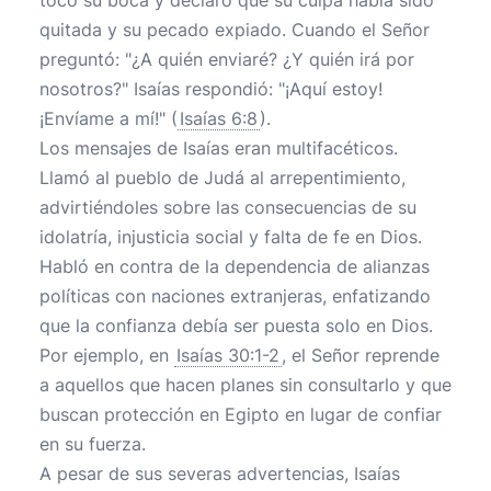
tocó su boca y declaró que su culpa había sido
quitada y su pecado expiado. Cuando el Señor
preguntó: "¿A quién enviaré? ¿Y quién irá por
nosotros?" Isaías respondió: "¡Aquí estoy!
¡Envíame a mí!" (
Isaías 6:8
).
Los mensajes de Isaías eran multifacéticos.
Llamó al pueblo de Judá al arrepentimiento,
advirtiéndoles sobre las consecuencias de su
idolatría, injusticia social y falta de fe en Dios.
Habló en contra de la dependencia de alianzas
políticas con naciones extranjeras, enfatizando
que la confianza debía ser puesta solo en Dios.
Por ejemplo, en
Isaías 30:1-2
, el Señor reprende
a aquellos que hacen planes sin consultarlo y que
buscan protección en Egipto en lugar de confiar
en su fuerza.
A pesar de sus severas advertencias, Isaías