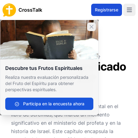
CrossTalk
Registrarse
Open 
Cerrar banner
Inicio
Archivo de Preguntas
Antiguo Testamento
Profetas Mayores
¿Cuál es el significado de Jeremías 25?
¿Cuál es el significado
Descubre tus Frutos Espirituales
de Jeremías 25?
Realiza nuestra evaluación personalizada
del Fruto del Espíritu para obtener
perspectivas espirituales.
0
0
606
Participa en la encuesta ahora
Jeremías 25
es un capítulo fundamental en el
libro de Jeremías, que marca un momento
significativo en el ministerio del profeta y en la
historia de Israel. Este capítulo encapsula la