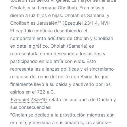
tocaron sus senos vírgenes. La mayor se llamaba
Oholah, y su hermana Oholibah. Eran mías y
dieron a luz hijos e hijas. Oholah es Samaria, y
Oholibah es Jerusalén.'" (
Ezequiel 23:1-4
, NVI)
El capítulo continúa describiendo el
comportamiento adúltero de Oholah y Oholibah
en detalle gráfico. Oholah (Samaria) es
representada como deseando a los asirios y
participando en idolatría con ellos. Esto
representa las alianzas políticas y el sincretismo
religioso del reino del norte con Asiria, lo que
finalmente llevó a su caída y cautiverio por los
asirios en el 722 a.C.
Ezequiel 23:5-10
relata las acciones de Oholah y
sus consecuencias:
"Oholah se dedicó a la prostitución mientras aún
era mía; y deseaba a sus amantes, los asirios—