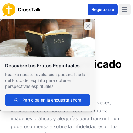
CrossTalk
Registrarse
Open 
Cerrar banner
Inicio
Archivo de Preguntas
Antiguo Testamento
Profetas Mayores
¿Cuál es el significado de Ezequiel 23?
¿Cuál es el significado
Descubre tus Frutos Espirituales
de Ezequiel 23?
Realiza nuestra evaluación personalizada
del Fruto del Espíritu para obtener
perspectivas espirituales.
0
0
268
Participa en la encuesta ahora
Ezequiel 23
es un capítulo vívido y, a veces,
inquietante en el Libro de Ezequiel. Emplea
imágenes gráficas y alegorías para transmitir un
poderoso mensaje sobre la infidelidad espiritual