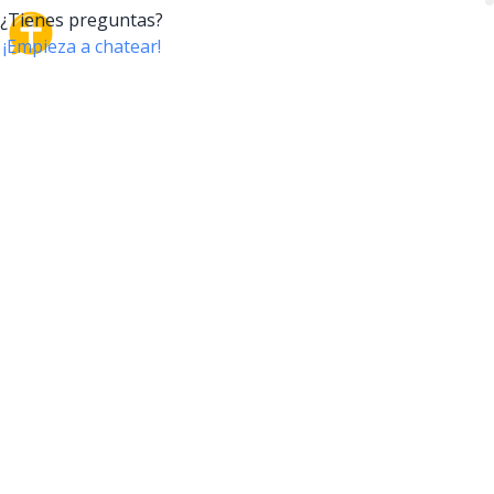
CrossTalk
CrossTalk ofrece una nueva forma de interactuar con
la Biblia, conectando a usuarios de más de 190 países
con un vasto archivo de preguntas bíblicas. Únete a
nuestra comunidad global y explora tu fe a través de
la tecnología.