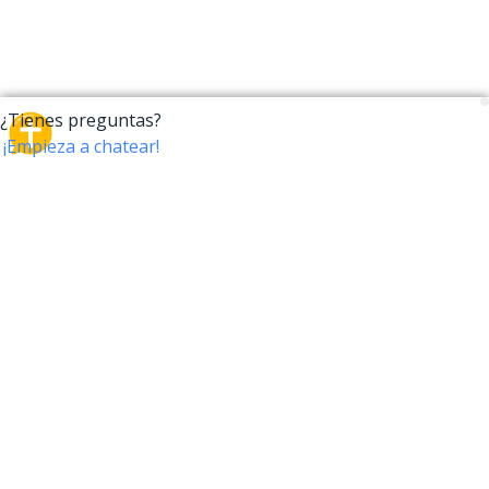
CrossTalk
CrossTalk ofrece una nueva forma de interactuar con
la Biblia, conectando a usuarios de más de 190 países
con un vasto archivo de preguntas bíblicas. Únete a
nuestra comunidad global y explora tu fe a través de