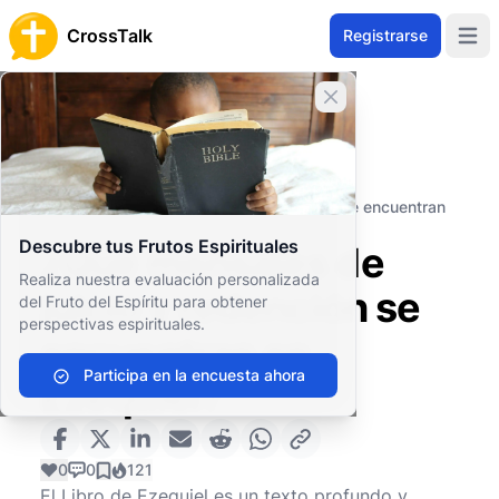
CrossTalk
Registrarse
Open 
Cerrar banner
Inicio
Archivo de Preguntas
Antiguo Testamento
Profetas Mayores
¿Qué mensajes de juicio y redención se encuentran
en Ezequiel?
Descubre tus Frutos Espirituales
¿Qué mensajes de
Realiza nuestra evaluación personalizada
juicio y redención se
del Fruto del Espíritu para obtener
perspectivas espirituales.
encuentran en
Participa en la encuesta ahora
Ezequiel?
0
0
121
El Libro de Ezequiel es un texto profundo y