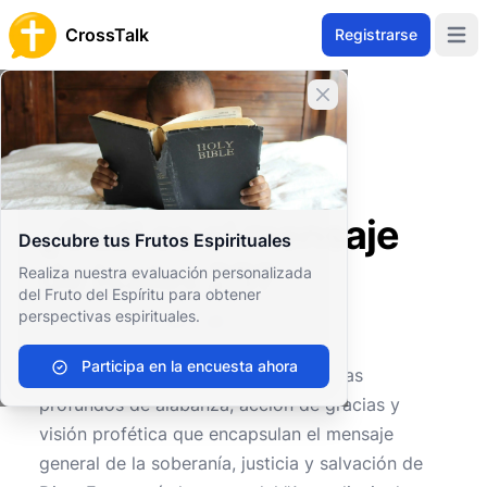
CrossTalk
Registrarse
Open 
Cerrar banner
Inicio
Archivo de Preguntas
Antiguo Testamento
Profetas Mayores
¿Cuál es el mensaje de Isaías 25?
¿Cuál es el mensaje
Descubre tus Frutos Espirituales
de Isaías 25?
Realiza nuestra evaluación personalizada
del Fruto del Espíritu para obtener
perspectivas espirituales.
0
0
335
Participa en la encuesta ahora
Isaías 25
es un capítulo lleno de temas
profundos de alabanza, acción de gracias y
visión profética que encapsulan el mensaje
general de la soberanía, justicia y salvación de