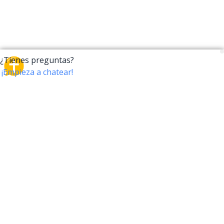
CrossTalk
CrossTalk ofrece una nueva forma de interactuar con
la Biblia, conectando a usuarios de más de 190 países
con un vasto archivo de preguntas bíblicas. Únete a
nuestra comunidad global y explora tu fe a través de