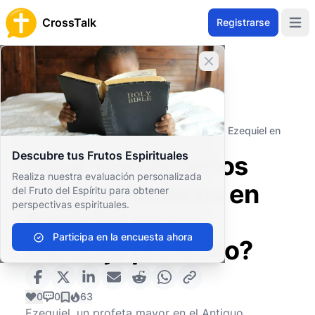
CrossTalk
Registrarse
Open 
Cerrar banner
Inicio
Archivo de Preguntas
Antiguo Testamento
Profetas Mayores
¿Qué significan los actos simbólicos en Ezequiel en
su mensaje profético?
Descubre tus Frutos Espirituales
¿Qué significan los
Realiza nuestra evaluación personalizada
actos simbólicos en
del Fruto del Espíritu para obtener
perspectivas espirituales.
Ezequiel en su
Participa en la encuesta ahora
mensaje profético?
0
0
63
Ezequiel, un profeta mayor en el Antiguo