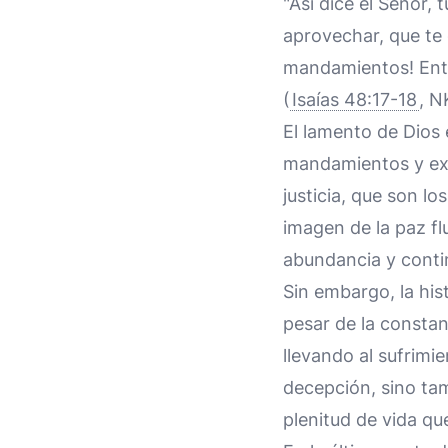
"Así dice el Señor, 
aprovechar, que te 
mandamientos! Enton
(
Isaías 48:17-18
, N
El lamento de Dios 
mandamientos y exp
justicia, que son l
imagen de la paz fl
abundancia y conti
Sin embargo, la his
pesar de la constan
llevando al sufrimi
decepción, sino tam
plenitud de vida qu