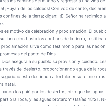
atrás los caminos del mundo y regresar a una vida de 
ia! ¡Huyan de los caldeos! Con voz de canto, declare
 confines de la tierra; digan: '¡El Señor ha redimido a
V).
s es motivo de celebración y proclamación. El pueblo
u liberación hasta los confines de la tierra, testifican
a proclamación sirve como testimonio para las nacio
 promesas del pacto de Dios.
al, Dios asegura a su pueblo su provisión y cuidado. L
a través del desierto, proporcionando agua de la roc
 seguridad está destinada a fortalecer su fe mientra
ra natal.
cuando los guió por los desiertos; hizo que las aguas 
partió la roca, y las aguas brotaron" (
Isaías 48:21
, N