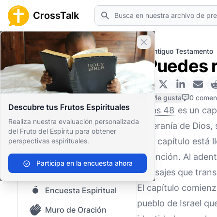
Buscar
CrossTalk
Cerrar banner
Inicio
Archivo de Preguntas
Antiguo Testamento
¿Puedes r
Inicio
Archivo de Preguntas
0 Me gusta
0 comen
Descubre tus Frutos Espirituales
Isaías 48
es un cap
Nuestro blog
Realiza nuestra evaluación personalizada
soberanía de Dios,
del Fruto del Espíritu para obtener
Contenido guardado
Este capítulo está 
perspectivas espirituales.
Preguntas Populares
redención. Al aden
Participa en la encuesta ahora
Biblia Sagrada
mensajes que trans
El capítulo comienz
Encuesta Espiritual
pueblo de Israel qu
Muro de Oración