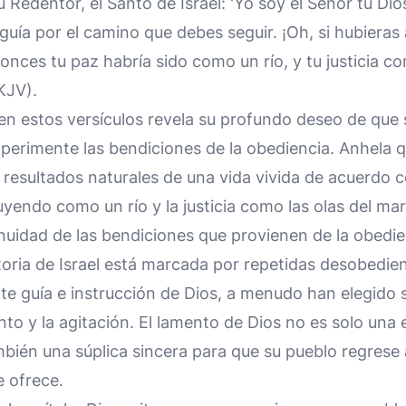
tu Redentor, el Santo de Israel: 'Yo soy el Señor tu Di
guía por el camino que debes seguir. ¡Oh, si hubieras
ces tu paz habría sido como un río, y tu justicia com
KJV).
en estos versículos revela su profundo deseo de que 
erimente las bendiciones de la obediencia. Anhela q
os resultados naturales de una vida vivida de acuerdo 
uyendo como un río y la justicia como las olas del mar
nuidad de las bendiciones que provienen de la obedie
toria de Israel está marcada por repetidas desobedien
te guía e instrucción de Dios, a menudo han elegido 
ento y la agitación. El lamento de Dios no es solo una
bién una súplica sincera para que su pueblo regrese 
e ofrece.