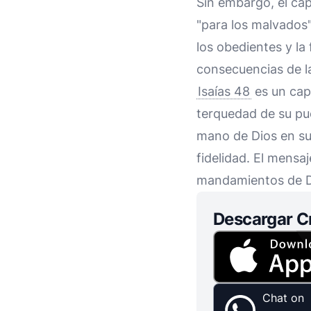
Sin embargo, el cap
"para los malvados"
los obedientes y la
consecuencias de l
Isaías 48
es un capí
terquedad de su pue
mano de Dios en su h
fidelidad. El mensa
mandamientos de Di
Descargar C
Chat on