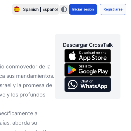
Spanish | Español
Iniciar sesión
Registrarse
Descargar CrossTalk
orio conmovedor de la
ezca sus mandamientos.
Chat on
Israel y la promesa de
WhatsApp
ve y los profundos
pecíficamente al
saías, aborda su