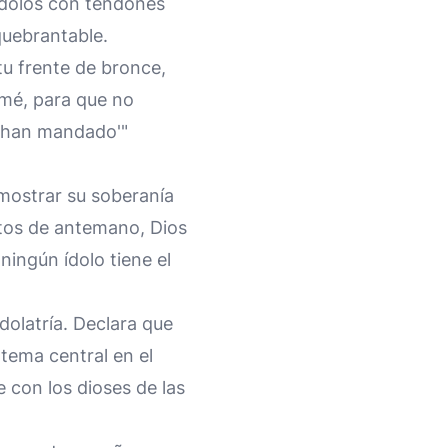
ndolos con tendones
nquebrantable.
tu frente de bronce,
amé, para que no
lo han mandado'"
emostrar su soberanía
entos de antemano, Dios
ingún ídolo tiene el
idolatría. Declara que
tema central en el
e con los dioses de las