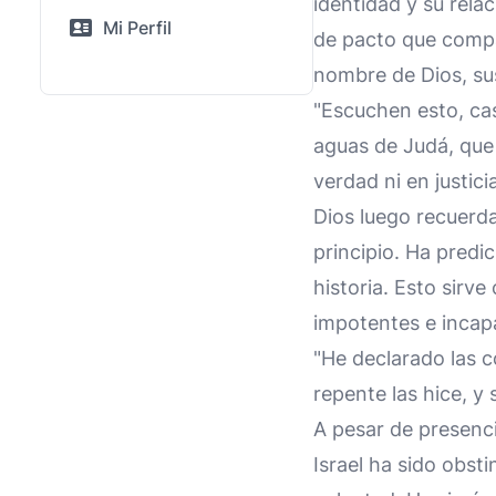
identidad y su rela
Mi Perfil
de pacto que compar
nombre de Dios, sus
"Escuchen esto, cas
aguas de Judá, que 
verdad ni en justicia
Dios luego recuerda 
principio. Ha predi
historia. Esto sirv
impotentes e incapac
"He declarado las co
repente las hice, y 
A pesar de presenci
Israel ha sido obst