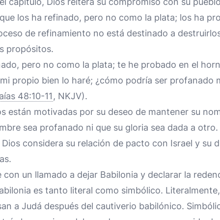
del capítulo, Dios reitera su compromiso con su pueblo
que los ha refinado, pero no como la plata; los ha p
roceso de refinamiento no está destinado a destruirlos,
s propósitos.
inado, pero no como la plata; te he probado en el horno
r mi propio bien lo haré; ¿cómo podría ser profanado
saías 48:10-11
, NKJV).
os están motivadas por su deseo de mantener su nomb
mbre sea profanado ni que su gloria sea dada a otro.
 Dios considera su relación de pacto con Israel y su 
as.
e con un llamado a dejar Babilonia y declarar la reden
abilonia es tanto literal como simbólico. Literalmente, 
san a Judá después del cautiverio babilónico. Simból