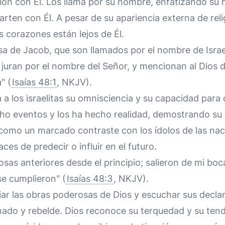
ción con Él. Los llama por su nombre, enfatizando su h
ten con Él. A pesar de su apariencia externa de reli
 corazones están lejos de Él.
a de Jacob, que son llamados por el nombre de Israel
juran por el nombre del Señor, y mencionan al Dios d
" (
Isaías 48:1
, NKJV).
a los israelitas su omnisciencia y su capacidad para d
cho eventos y los ha hecho realidad, demostrando su 
e como un marcado contraste con los ídolos de las na
es de predecir o influir en el futuro.
sas anteriores desde el principio; salieron de mi boca,
se cumplieron" (
Isaías 48:3
, NKJV).
ar las obras poderosas de Dios y escuchar sus declar
inado y rebelde. Dios reconoce su terquedad y su tende