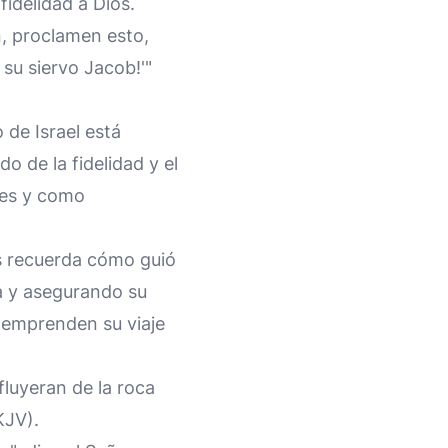
fidelidad a Dios.
n, proclamen esto,
 su siervo Jacob!'"
 de Israel está
do de la fidelidad y el
nes y como
es recuerda cómo guió
a y asegurando su
s emprenden su viaje
fluyeran de la roca
KJV).