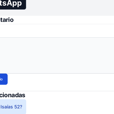
tsApp
tario
io
acionadas
Isaías 52?