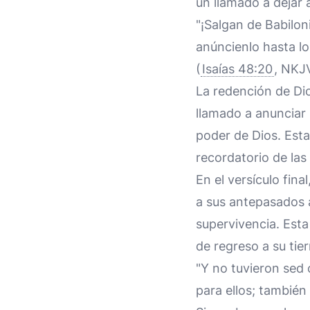
un llamado a dejar 
"¡Salgan de Babilon
anúncienlo hasta los
(
Isaías 48:20
, NKJ
La redención de Dio
llamado a anunciar s
poder de Dios. Est
recordatorio de las
En el versículo fin
a sus antepasados 
supervivencia. Esta
de regreso a su tier
"Y no tuvieron sed 
para ellos; también 