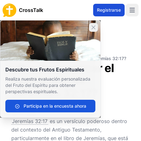
CrossTalk
Registrarse
Open 
Cerrar banner
Inicio
Archivo de Preguntas
Antiguo Testamento
Profetas Mayores
¿Puedes explicar el significado de Jeremías 32:17?
¿Puedes explicar el
Descubre tus Frutos Espirituales
significado de
Realiza nuestra evaluación personalizada
del Fruto del Espíritu para obtener
Jeremías 32:17?
perspectivas espirituales.
Participa en la encuesta ahora
0
0
263
Jeremías 32:17
es un versículo poderoso dentro
del contexto del Antiguo Testamento,
particularmente en el libro de Jeremías, que está