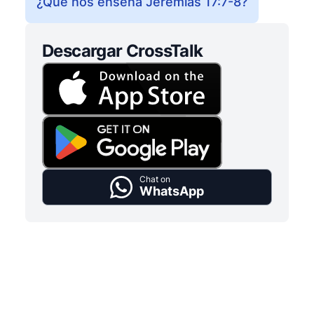
¿Qué nos enseña Jeremías 17:7-8?
Descargar CrossTalk
Chat on
WhatsApp