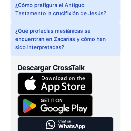
¿Cómo prefigura el Antiguo
Testamento la crucifixión de Jesús?
¿Qué profecías mesiánicas se
encuentran en Zacarías y cómo han
sido interpretadas?
Descargar CrossTalk
Chat on
WhatsApp