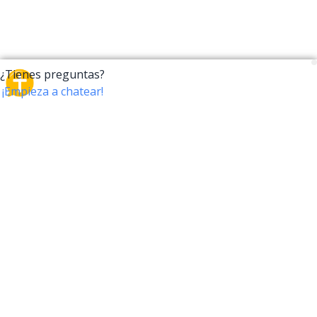
CrossTalk
CrossTalk ofrece una nueva forma de interactuar con
la Biblia, conectando a usuarios de más de 190 países
con un vasto archivo de preguntas bíblicas. Únete a
nuestra comunidad global y explora tu fe a través de