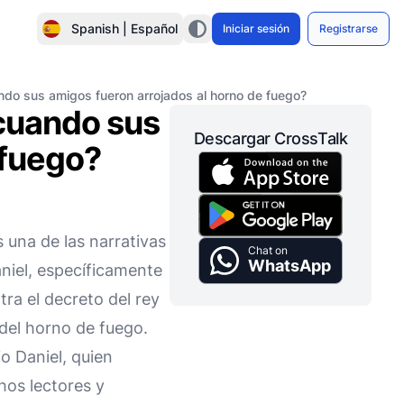
Spanish | Español
Iniciar sesión
Registrarse
ndo sus amigos fueron arrojados al horno de fuego?
 cuando sus
Descargar CrossTalk
 fuego?
 una de las narrativas
Chat on
WhatsApp
niel, específicamente
ra el decreto del rey
del horno de fuego.
o Daniel, quien
hos lectores y