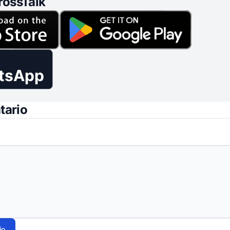
rossTalk
tsApp
tario
io