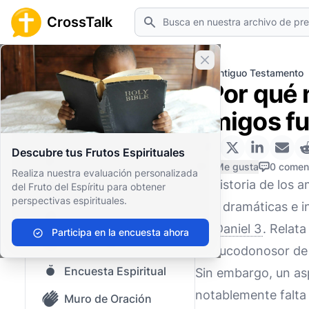
Buscar
CrossTalk
Cerrar banner
Inicio
Archivo de Preguntas
Antiguo Testamento
¿Por qué 
Inicio
amigos fu
Archivo de Preguntas
Descubre tus Frutos Espirituales
Nuestro blog
0 Me gusta
0 comen
Realiza nuestra evaluación personalizada
La historia de los 
del Fruto del Espíritu para obtener
Contenido guardado
perspectivas espirituales.
más dramáticas e in
Preguntas Populares
en
Daniel 3
. Relat
Participa en la encuesta ahora
Biblia Sagrada
Nabucodonosor de a
Encuesta Espiritual
Sin embargo, un asp
notablemente falta 
Muro de Oración