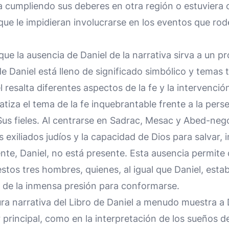
ra cumpliendo sus deberes en otra región o estuvier
ue le impidieran involucrarse en los eventos que rod
que la ausencia de Daniel de la narrativa sirva a un pro
 de Daniel está lleno de significado simbólico y temas 
l resalta diferentes aspectos de la fe y la intervención
tiza el tema de la fe inquebrantable frente a la pers
 Sus fieles. Al centrarse en Sadrac, Mesac y Abed-nego
os exiliados judíos y la capacidad de Dios para salvar,
te, Daniel, no está presente. Esta ausencia permite q
e estos tres hombres, quienes, al igual que Daniel, e
r de la inmensa presión para conformarse.
ra narrativa del Libro de Daniel a menudo muestra a D
r principal, como en la interpretación de los sueños