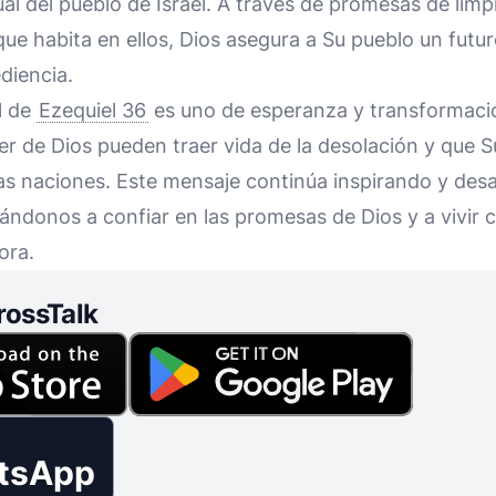
tual del pueblo de Israel. A través de promesas de lim
 que habita en ellos, Dios asegura a Su pueblo un futu
diencia.
l de
Ezequiel 36
es uno de esperanza y transformaci
oder de Dios pueden traer vida de la desolación y que 
 las naciones. Este mensaje continúa inspirando y desa
mándonos a confiar en las promesas de Dios y a vivir
ora.
rossTalk
tsApp