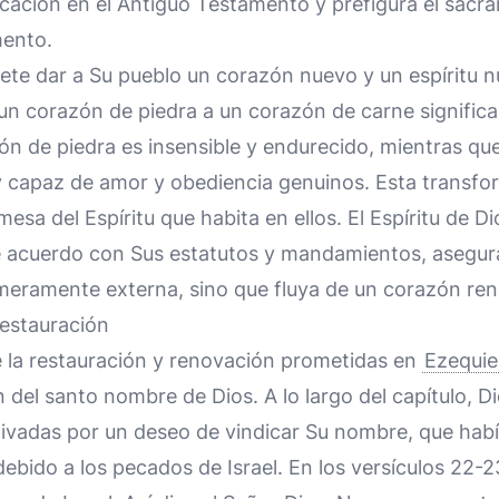
ificación en el Antiguo Testamento y prefigura el sac
mento.
te dar a Su pueblo un corazón nuevo y un espíritu n
un corazón de piedra a un corazón de carne signific
ón de piedra es insensible y endurecido, mientras q
 y capaz de amor y obediencia genuinos. Esta transfo
esa del Espíritu que habita en ellos. El Espíritu de D
de acuerdo con Sus estatutos y mandamientos, asegu
meramente externa, sino que fluya de un corazón ren
Restauración
e la restauración y renovación prometidas en
Ezequie
en del santo nombre de Dios. A lo largo del capítulo, D
ivadas por un deseo de vindicar Su nombre, que hab
debido a los pecados de Israel. En los versículos 22-2