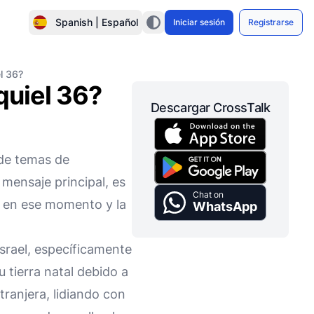
Spanish | Español
Iniciar sesión
Registrarse
l 36?
quiel 36?
Descargar CrossTalk
 de temas de
mensaje principal, es
Chat on
el en ese momento y la
WhatsApp
Israel, específicamente
u tierra natal debido a
tranjera, lidiando con