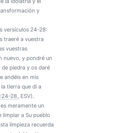
la idolatría y el
transformación y
s versículos 24-28:
s traeré a vuestra
das vuestras
ón nuevo, y pondré un
 de piedra y os daré
ue andéis en mis
a tierra que di a
6:24-28
, ESV).
o es meramente un
e limpiar a Su pueblo
Esta limpieza recuerda