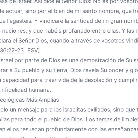
casa de Israel: Así dice el Señor Dios: No es por vosotr
e actuar, sino por el bien de mi santo nombre, que 
que llegasteis. Y vindicaré la santidad de mi gran nom
 naciones, y que habéis profanado entre ellas. Y las
clara el Señor Dios, cuando a través de vosotros vind
 36:22-23
, ESV).
Israel por parte de Dios es una demostración de Su sa
rar a Su pueblo y su tierra, Dios revela Su poder y glo
 capacidad para traer vida de la desolación y cumpl
 infidelidad humana.
Teológicas Más Amplias
olo un mensaje para los israelitas exiliados, sino que 
ias para todo el pueblo de Dios. Los temas de limpie
a en ellos resuenan profundamente con las enseñanza