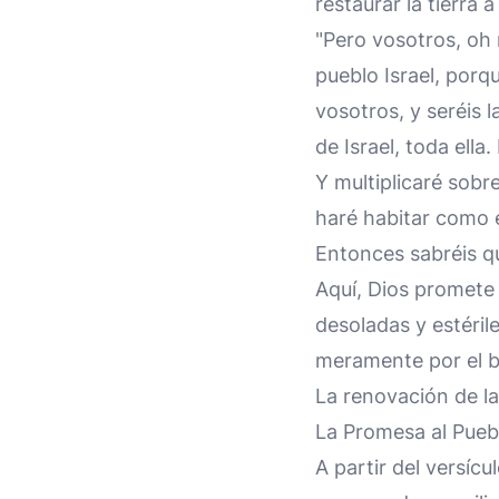
restaurar la tierra
"Pero vosotros, oh 
pueblo Israel, porq
vosotros, y seréis 
de Israel, toda ell
Y multiplicaré sobr
haré habitar como 
Entonces sabréis qu
Aquí, Dios promete 
desoladas y estéril
meramente por el bi
La renovación de la 
La Promesa al Puebl
A partir del versícu