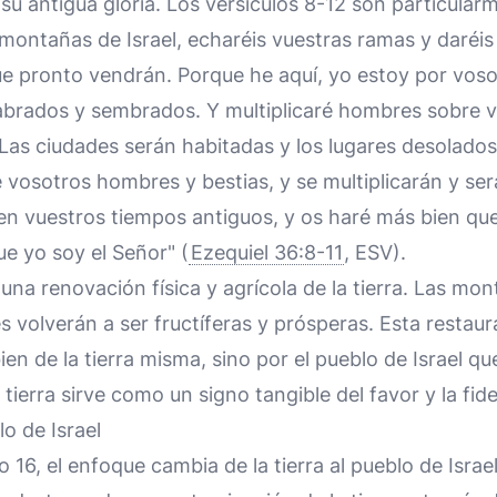
 a su antigua gloria. Los versículos 8-12 son particu
montañas de Israel, echaréis vuestras ramas y daréis 
ue pronto vendrán. Porque he aquí, yo estoy por voso
labrados y sembrados. Y multiplicaré hombres sobre v
a. Las ciudades serán habitadas y los lugares desolado
e vosotros hombres y bestias, y se multiplicarán y ser
en vuestros tiempos antiguos, y os haré más bien qu
e yo soy el Señor" (
Ezequiel 36:8-11
, ESV).
una renovación física y agrícola de la tierra. Las mo
es volverán a ser fructíferas y prósperas. Esta restau
en de la tierra misma, sino por el pueblo de Israel que
tierra sirve como un signo tangible del favor y la fide
o de Israel
lo 16, el enfoque cambia de la tierra al pueblo de Israel