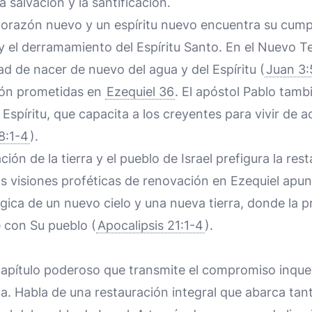
 salvación y la santificación.
orazón nuevo y un espíritu nuevo encuentra su cumpl
y el derramamiento del Espíritu Santo. En el Nuevo 
ad de nacer de nuevo del agua y del Espíritu (
Juan 3:
ión prometidas en
Ezequiel 36
. El apóstol Pablo tamb
Espíritu, que capacita a los creyentes para vivir de 
8:1-4
).
ión de la tierra y el pueblo de Israel prefigura la res
as visiones proféticas de renovación en Ezequiel apun
ica de un nuevo cielo y una nueva tierra, donde la p
 con Su pueblo (
Apocalipsis 21:1-4
).
apítulo poderoso que transmite el compromiso inque
ia. Habla de una restauración integral que abarca tant