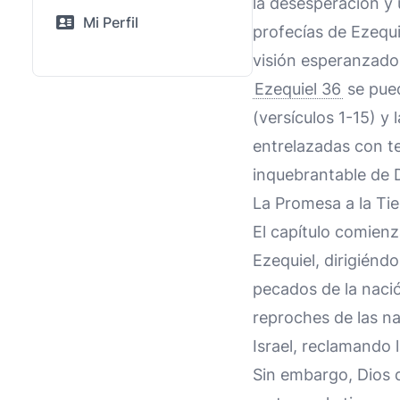
la desesperación y 
Mi Perfil
profecías de Ezequi
visión esperanzador
Ezequiel 36
se pued
(versículos 1-15) y
entrelazadas con t
inquebrantable de D
La Promesa a la Tier
El capítulo comienz
Ezequiel, dirigiénd
pecados de la nación
reproches de las n
Israel, reclamando 
Sin embargo, Dios 