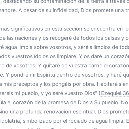
, destacando su contaminación de la tierra a través de 
angre. A pesar de su infidelidad, Dios promete una 
más significativos en esta sección se encuentra en lo
e las naciones y os recogeré de todos los países y o
aré agua limpia sobre vosotros, y seréis limpios de to
odos vuestros ídolos os limpiaré. Y os daré un coraz
ro de vosotros. Y quitaré de vuestra carne el corazón
. Y pondré mi Espíritu dentro de vosotros, y haré q
s mis preceptos y los pongáis por obra. Habitaréis en l
seréis mi pueblo, y yo seré vuestro Dios" (
Ezequiel 3
ula el corazón de la promesa de Dios a Su pueblo. N
, sino una profunda renovación espiritual. Dios promet
idolatría, simbolizado por el rociado de agua limpia. 