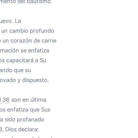
ramento del bautismo
uevo. La
a un cambio profundo
ue un corazón de carne
rmación se enfatiza
ios capacitará a Su
rando que su
ovado y dispuesto.
l 36
son en última
ios enfatiza que Sus
ía sido profanado
3, Dios declara: