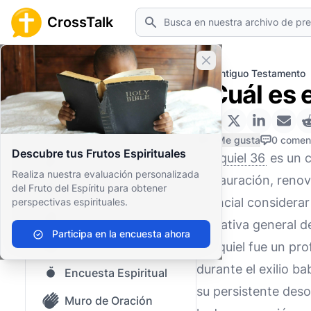
Buscar
CrossTalk
Cerrar banner
Inicio
Archivo de Preguntas
Antiguo Testamento
¿Cuál es 
Inicio
Archivo de Preguntas
0 Me gusta
0 comen
Descubre tus Frutos Espirituales
Ezequiel 36
es un c
Nuestro blog
Realiza nuestra evaluación personalizada
restauración, renov
del Fruto del Espíritu para obtener
Contenido guardado
esencial considerar
perspectivas espirituales.
Preguntas Populares
narrativa general d
Participa en la encuesta ahora
Biblia Sagrada
Ezequiel fue un pro
durante el exilio ba
Encuesta Espiritual
su persistente deso
Muro de Oración