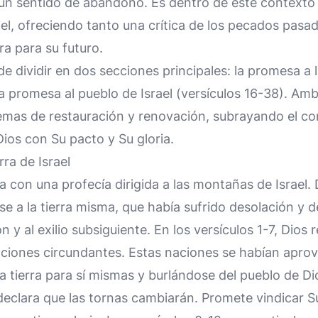
un sentido de abandono. Es dentro de este contexto 
el, ofreciendo tanto una crítica de los pecados pasa
a para su futuro.
e dividir en dos secciones principales: la promesa a la
 la promesa al pueblo de Israel (versículos 16-38). A
emas de restauración y renovación, subrayando el 
ios con Su pacto y Su gloria.
ra de Israel
a con una profecía dirigida a las montañas de Israel. 
ose a la tierra misma, que había sufrido desolación y 
 y al exilio subsiguiente. En los versículos 1-7, Dios 
aciones circundantes. Estas naciones se habían apro
la tierra para sí mismas y burlándose del pueblo de Di
declara que las tornas cambiarán. Promete vindicar 