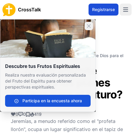
CrossTalk
Registrarse
Open 
Cerrar banner
Inicio
Archivo de Preguntas
Antiguo Testamento
Profetas Mayores
¿Cómo transmite Jeremías los planes de Dios para el
futuro?
Descubre tus Frutos Espirituales
¿Cómo transmite
Realiza nuestra evaluación personalizada
Jeremías los planes
del Fruto del Espíritu para obtener
perspectivas espirituales.
de Dios para el futuro?
Participa en la encuesta ahora
0
0
419
Jeremías, a menudo referido como el "profeta
llorón", ocupa un lugar significativo en el tapiz de