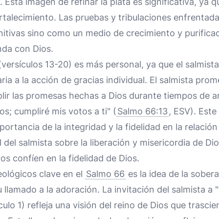
. Esta imagen de refinar la plata es significativa, ya
ortalecimiento. Las pruebas y tribulaciones enfrenta
itivas sino como un medio de crecimiento y purificac
nda con Dios.
(versículos 13-20) es más personal, ya que el salmista 
ia a la acción de gracias individual. El salmista prom
lir las promesas hechas a Dios durante tiempos de an
s; cumpliré mis votos a ti" (
Salmo 66:13
, ESV). Este
ortancia de la integridad y la fidelidad en la relación
 del salmista sobre la liberación y misericordia de Di
os confíen en la fidelidad de Dios.
eológicos clave en el
Salmo 66
es la idea de la sobera
u llamado a la adoración. La invitación del salmista a "
culo 1) refleja una visión del reino de Dios que trasci