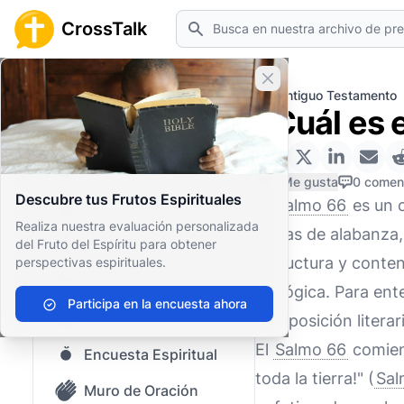
Buscar
CrossTalk
Cerrar banner
Inicio
Archivo de Preguntas
Antiguo Testamento
¿Cuál es 
Inicio
Archivo de Preguntas
0 Me gusta
0 comen
Descubre tus Frutos Espirituales
El
Salmo 66
es un c
Nuestro blog
Realiza nuestra evaluación personalizada
temas de alabanza, 
del Fruto del Espíritu para obtener
Contenido guardado
estructura y conten
perspectivas espirituales.
Preguntas Populares
teológica. Para ent
Participa en la encuesta ahora
Biblia Sagrada
composición literar
El
Salmo 66
comienz
Encuesta Espiritual
toda la tierra!" (
Sal
Muro de Oración