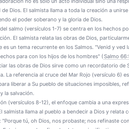
adoración no es solo un acto individual sino una resp
 de Dios. El salmista llama a toda la creación a unirs
ndo el poder soberano y la gloria de Dios.
del salmo (versículos 1-7) se centra en los hechos p
ción. El salmista relata las obras de Dios, particularm
ue es un tema recurrente en los Salmos. "Venid y ved l
echos para con los hijos de los hombres" (
Salmo 66:
ciar las obras de Dios sirve como un recordatorio de S
ria. La referencia al cruce del Mar Rojo (versículo 6) e
ara liberar a Su pueblo de situaciones imposibles, re
y la salvación.
ón (versículos 8-12), el enfoque cambia a una expre
El salmista llama al pueblo a bendecir a Dios y relata
 "Porque tú, oh Dios, nos probaste; nos refinaste com