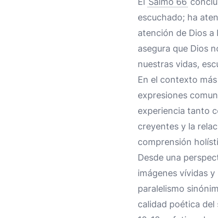
El
Salmo 66
conclu
escuchado; ha atend
atención de Dios a 
asegura que Dios no
nuestras vidas, es
En el contexto más
expresiones comunit
experiencia tanto 
creyentes y la rela
comprensión holístic
Desde una perspecti
imágenes vívidas y 
paralelismo sinónim
calidad poética del