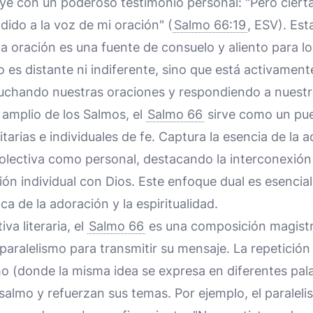
ye con un poderoso testimonio personal: "Pero cier
ido a la voz de mi oración" (
Salmo 66:19
, ESV). Est
la oración es una fuente de consuelo y aliento para l
 es distante ni indiferente, sino que está activament
cuchando nuestras oraciones y respondiendo a nuestr
 amplio de los Salmos, el
Salmo 66
sirve como un pue
arias e individuales de fe. Captura la esencia de la
colectiva como personal, destacando la interconexió
ción individual con Dios. Este enfoque dual es esencia
a de la adoración y la espiritualidad.
va literaria, el
Salmo 66
es una composición magistra
paralelismo para transmitir su mensaje. La repetición 
o (donde la misma idea se expresa en diferentes pal
 salmo y refuerzan sus temas. Por ejemplo, el paraleli