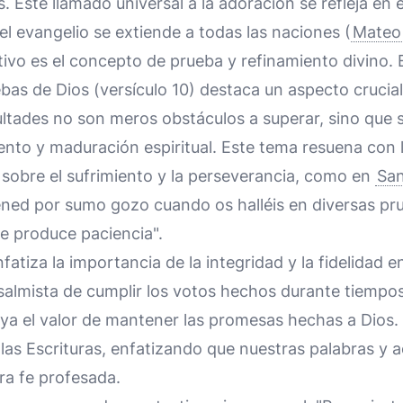
s. Este llamado universal a la adoración se refleja e
l evangelio se extiende a todas las naciones (
Mateo
tivo es el concepto de prueba y refinamiento divino. 
bas de Dios (versículo 10) destaca un aspecto crucial d
ultades no son meros obstáculos a superar, sino que s
ento y maduración espiritual. Este tema resuena con 
obre el sufrimiento y la perseverancia, como en
San
ned por sumo gozo cuando os halléis en diversas pru
e produce paciencia".
atiza la importancia de la integridad y la fidelidad en
salmista de cumplir los votos hechos durante tiempo
aya el valor de mantener las promesas hechas a Dios. 
de las Escrituras, enfatizando que nuestras palabras y
ra fe profesada.