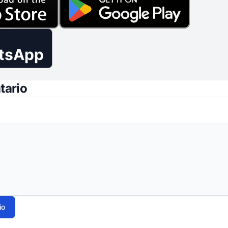
tsApp
tario
io