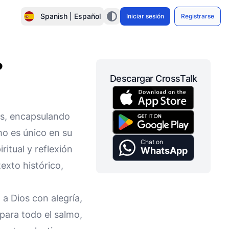
Spanish | Español
Iniciar sesión
Registrarse
?
Descargar CrossTalk
os, encapsulando
mo es único en su
Chat on
itual y reflexión
WhatsApp
exto histórico,
a Dios con alegría,
o para todo el salmo,