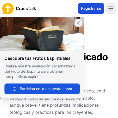
CrossTalk
Registrarse
Open 
Cerrar banner
Inicio
Archivo de Preguntas
Antiguo Testamento
Sabiduría y Poesía
¿Cuál es el significado de Salmo 56:3?
¿Cuál es el significado
Descubre tus Frutos Espirituales
de Salmo 56:3?
Realiza nuestra evaluación personalizada
del Fruto del Espíritu para obtener
perspectivas espirituales.
0
0
211
Participa en la encuesta ahora
El
Salmo 56:3
dice: "Cuando tengo miedo, en ti
pongo mi confianza" (ESV). Este versículo,
aunque breve, tiene profundas implicaciones
teológicas y prácticas para los creyentes,