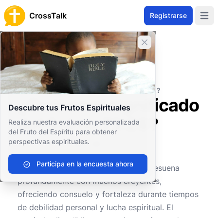
CrossTalk
Registrarse
Open 
Cerrar banner
Inicio
Archivo de Preguntas
Antiguo Testamento
Sabiduría y Poesía
¿Cuál es el significado del Salmo 73:26?
¿Cuál es el significado
Descubre tus Frutos Espirituales
del Salmo 73:26?
Realiza nuestra evaluación personalizada
del Fruto del Espíritu para obtener
perspectivas espirituales.
0
0
174
Participa en la encuesta ahora
El
Salmo 73:26
es un versículo que resuena
profundamente con muchos creyentes,
ofreciendo consuelo y fortaleza durante tiempos
de debilidad personal y lucha espiritual. El