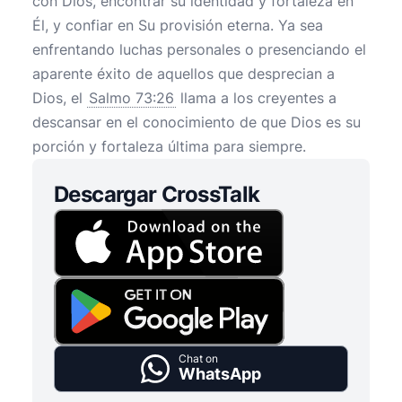
con Dios, encontrar su identidad y fortaleza en
Él, y confiar en Su provisión eterna. Ya sea
enfrentando luchas personales o presenciando el
aparente éxito de aquellos que desprecian a
Dios, el
Salmo 73:26
llama a los creyentes a
descansar en el conocimiento de que Dios es su
porción y fortaleza última para siempre.
Descargar CrossTalk
Chat on
WhatsApp