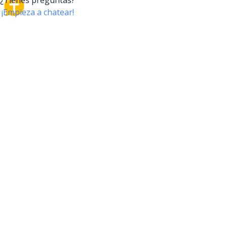
CrossTalk
CrossTalk ofrece una nueva forma de interactuar con
la Biblia, conectando a usuarios de más de 190 países
con un vasto archivo de preguntas bíblicas. Únete a
nuestra comunidad global y explora tu fe a través de
la tecnología.
EMPRESA
NUESTRO PRODUCTO