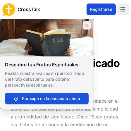
CrossTalk
Registrarse
Open 
Cerrar banner
Inicio
Archivo de Preguntas
Antiguo Testamento
Sabiduría y Poesía
¿Cuál es el significado de Salmo 19:14?
¿Cuál es el significado
Descubre tus Frutos Espirituales
de Salmo 19:14?
Realiza nuestra evaluación personalizada
del Fruto del Espíritu para obtener
perspectivas espirituales.
0
0
325
Participa en la encuesta ahora
El
Salmo 19:14
es un versículo que destaca en el
Libro de los Salmos por su profunda simplicidad
y profundidad de significado. Dice: "Sean gratos
los dichos de mi boca y la meditación de mi