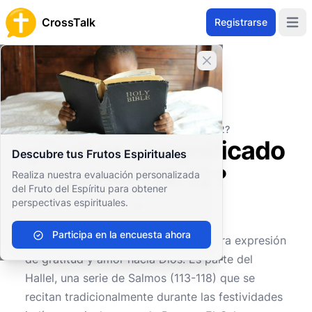
CrossTalk
Registrarse
Open 
Cerrar banner
Inicio
Archivo de Preguntas
Antiguo Testamento
Sabiduría y Poesía
¿Cuál es el significado de Salmo 116:12?
¿Cuál es el significado
Descubre tus Frutos Espirituales
de Salmo 116:12?
Realiza nuestra evaluación personalizada
del Fruto del Espíritu para obtener
perspectivas espirituales.
0
0
252
Participa en la encuesta ahora
El
Salmo 116
es una hermosa y sincera expresión
de gratitud y amor hacia Dios. Es parte del
Hallel, una serie de Salmos (113-118) que se
recitan tradicionalmente durante las festividades