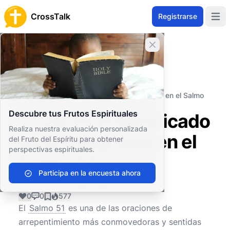
CrossTalk
Registrarse
Open 
Cerrar banner
Inicio
Archivo de Preguntas
Antiguo Testamento
Sabiduría y Poesía
¿Cuál es el significado de la integridad en el Salmo
51?
Descubre tus Frutos Espirituales
¿Cuál es el significado
Realiza nuestra evaluación personalizada
de la integridad en el
del Fruto del Espíritu para obtener
perspectivas espirituales.
Salmo 51?
Participa en la encuesta ahora
0
0
577
El
Salmo 51
es una de las oraciones de
arrepentimiento más conmovedoras y sentidas