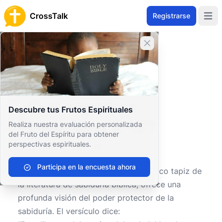
CrossTalk
Registrarse
Open 
Cerrar banner
Inicio
Archivo de Preguntas
Antiguo Testamento
Sabiduría y Poesía
¿Qué significa Proverbios 2:12?
¿Qué significa
Descubre tus Frutos Espirituales
Proverbios 2:12?
Realiza nuestra evaluación personalizada
del Fruto del Espíritu para obtener
perspectivas espirituales.
0
0
581
Participa en la encuesta ahora
Proverbios 2:12
, situado dentro del rico tapiz de
la literatura de sabiduría bíblica, ofrece una
profunda visión del poder protector de la
sabiduría. El versículo dice: