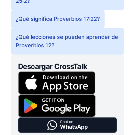
25:2?
¿Qué significa Proverbios 17:22?
¿Qué lecciones se pueden aprender de
Proverbios 12?
Descargar CrossTalk
Chat on
WhatsApp