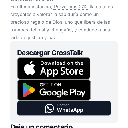
En última instancia,
Proverbios 2:12
llama a los
creyentes a valorar la sabiduría como un
precioso regalo de Dios, uno que libera de las
trampas del mal y el engaño, y conduce a una
vida de justicia y paz.
Descargar CrossTalk
Chat on
WhatsApp
Deja un comentario