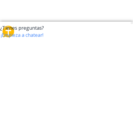
CrossTalk
CrossTalk ofrece una nueva forma de interactuar con
la Biblia, conectando a usuarios de más de 190 países
con un vasto archivo de preguntas bíblicas. Únete a
nuestra comunidad global y explora tu fe a través de
la tecnología.