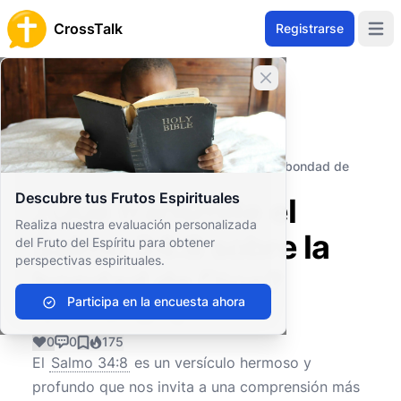
CrossTalk
Registrarse
Open 
Cerrar banner
Inicio
Archivo de Preguntas
Antiguo Testamento
Sabiduría y Poesía
¿Qué transmite el Salmo 34:8 sobre la bondad de
Dios?
Descubre tus Frutos Espirituales
¿Qué transmite el
Realiza nuestra evaluación personalizada
Salmo 34:8 sobre la
del Fruto del Espíritu para obtener
perspectivas espirituales.
bondad de Dios?
Participa en la encuesta ahora
0
0
175
El
Salmo 34:8
es un versículo hermoso y
profundo que nos invita a una comprensión más