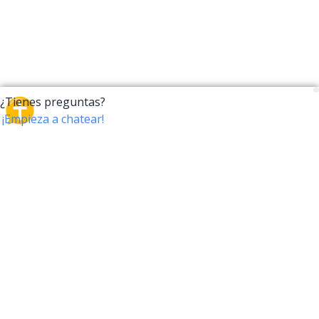
CrossTalk
CrossTalk ofrece una nueva forma de interactuar con
la Biblia, conectando a usuarios de más de 190 países
con un vasto archivo de preguntas bíblicas. Únete a