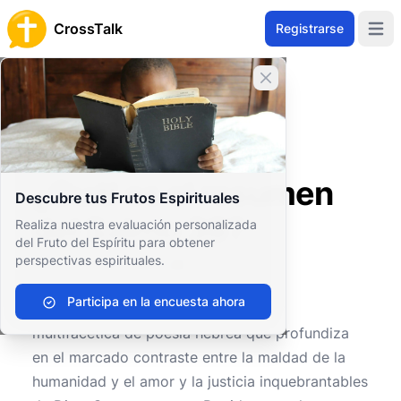
CrossTalk
Registrarse
Open 
Cerrar banner
Inicio
Archivo de Preguntas
Antiguo Testamento
Sabiduría y Poesía
¿Cuál es el resumen del Salmo 36?
¿Cuál es el resumen
Descubre tus Frutos Espirituales
del Salmo 36?
Realiza nuestra evaluación personalizada
del Fruto del Espíritu para obtener
perspectivas espirituales.
0
0
179
Participa en la encuesta ahora
El
Salmo 36
es una pieza profunda y
multifacética de poesía hebrea que profundiza
en el marcado contraste entre la maldad de la
humanidad y el amor y la justicia inquebrantables