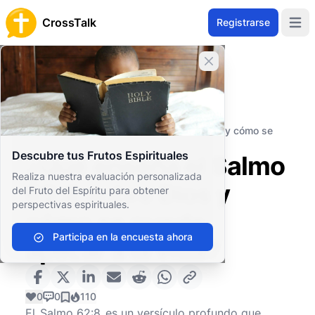
CrossTalk
Registrarse
Open 
Cerrar banner
Inicio
Archivo de Preguntas
Antiguo Testamento
Sabiduría y Poesía
¿Qué enseña el Salmo 62:8 sobre Dios y cómo se
puede aplicar a la vida?
Descubre tus Frutos Espirituales
¿Qué enseña el Salmo
Realiza nuestra evaluación personalizada
62:8 sobre Dios y
del Fruto del Espíritu para obtener
perspectivas espirituales.
cómo se puede
Participa en la encuesta ahora
aplicar a la vida?
0
0
110
El
Salmo 62:8
es un versículo profundo que