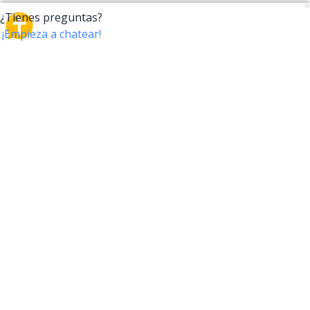
CrossTalk
CrossTalk ofrece una nueva forma de interactuar con
la Biblia, conectando a usuarios de más de 190 países
con un vasto archivo de preguntas bíblicas. Únete a
nuestra comunidad global y explora tu fe a través de
la tecnología.