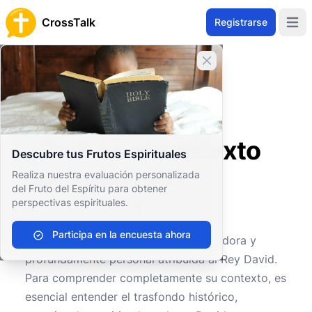
CrossTalk
Registrarse
Open 
Cerrar banner
Inicio
Archivo de Preguntas
Antiguo Testamento
Sabiduría y Poesía
¿Cuál es el contexto del Salmo 61?
¿Cuál es el contexto
Descubre tus Frutos Espirituales
del Salmo 61?
Realiza nuestra evaluación personalizada
del Fruto del Espíritu para obtener
perspectivas espirituales.
0
0
467
Participa en la encuesta ahora
El
Salmo 61
es una oración conmovedora y
profundamente personal atribuida al Rey David.
Para comprender completamente su contexto, es
esencial entender el trasfondo histórico,