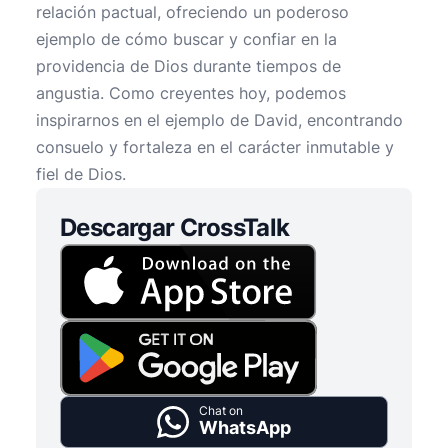
relación pactual, ofreciendo un poderoso
ejemplo de cómo buscar y confiar en la
providencia de Dios durante tiempos de
angustia. Como creyentes hoy, podemos
inspirarnos en el ejemplo de David, encontrando
consuelo y fortaleza en el carácter inmutable y
fiel de Dios.
Descargar CrossTalk
Chat on
WhatsApp