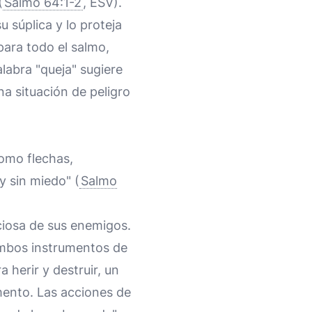
(
Salmo 64:1-2
, ESV).
 súplica y lo proteja
para todo el salmo,
labra "queja" sugiere
na situación de peligro
omo flechas,
y sin miedo" (
Salmo
iciosa de sus enemigos.
ambos instrumentos de
 herir y destruir, un
amento. Las acciones de