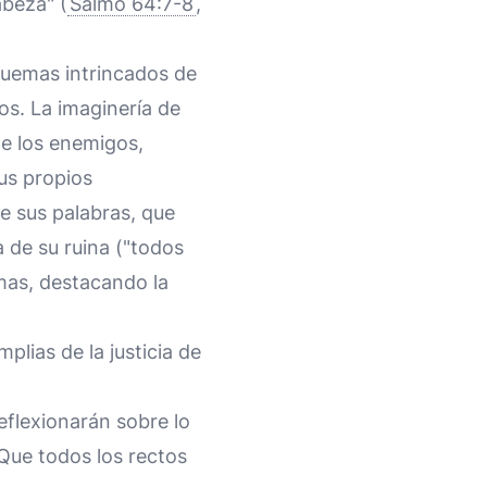
abeza" (
Salmo 64:7-8
,
quemas intrincados de
os. La imaginería de
de los enemigos,
us propios
ue sus palabras, que
 de su ruina ("todos
mas, destacando la
plias de la justicia de
flexionarán sobre lo
 ¡Que todos los rectos