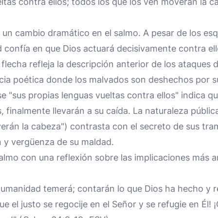
ltas contra ellos; todos los que los ven moverán la c
 un cambio dramático en el salmo. A pesar de los es
 confía en que Dios actuará decisivamente contra ell
flecha refleja la descripción anterior de los ataques 
ticia poética donde los malvados son deshechos por s
se "sus propias lenguas vueltas contra ellos" indica q
finalmente llevarán a su caída. La naturaleza pública
erán la cabeza") contrasta con el secreto de sus tra
n y vergüenza de su maldad.
almo con una reflexión sobre las implicaciones más am
humanidad temerá; contarán lo que Dios ha hecho y re
e el justo se regocije en el Señor y se refugie en Él!