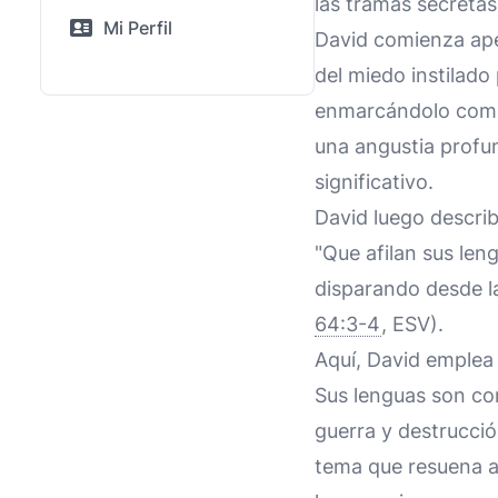
las tramas secretas
Mi Perfil
David comienza apel
del miedo instilado
enmarcándolo como u
una angustia profun
significativo.
David luego describ
"Que afilan sus le
disparando desde la
64:3-4
, ESV).
Aquí, David emplea 
Sus lenguas son co
guerra y destrucció
tema que resuena a 