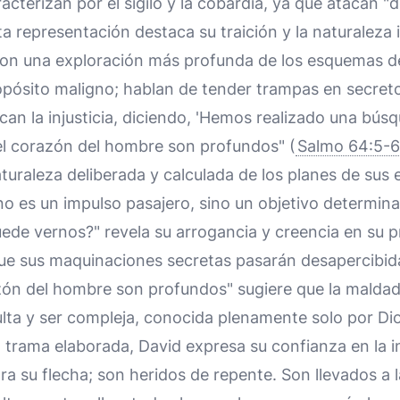
acterizan por el sigilo y la cobardía, ya que atacan 
ta representación destaca su traición y la naturaleza 
con una exploración más profunda de los esquemas d
ropósito maligno; hablan de tender trampas en secret
an la injusticia, diciendo, 'Hemos realizado una búsqu
el corazón del hombre son profundos" (
Salmo 64:5-6
aturaleza deliberada y calculada de los planes de sus
no es un impulso pasajero, sino un objetivo determin
uede vernos?" revela su arrogancia y creencia en su 
ue sus maquinaciones secretas pasarán desapercibida
azón del hombre son profundos" sugiere que la mald
ta y ser compleja, conocida plenamente solo por Dio
 trama elaborada, David expresa su confianza en la i
ara su flecha; son heridos de repente. Son llevados a l