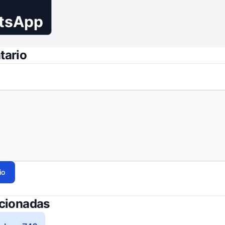
tsApp
tario
io
acionadas