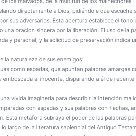
 de los malvados, de la multitud de los malhechores" 
ando directamente a Dios, pidiéndole que escuche su
 por sus adversarios. Esta apertura establece el tono 
na oración sincera por la liberación. El uso de la pa
da y personal, y la solicitud de preservación indica u
e la naturaleza de sus enemigos:
nguas como espadas, que apuntan palabras amargas c
 emboscada al inocente, disparando a él de repente 
una vívida imaginería para describir la intención mal
mparadas con espadas y sus palabras con flechas, 
n. Esta metáfora subraya el poder de las palabras para
lo largo de la literatura sapiencial del Antiguo Test