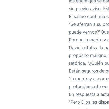
los enemigos se car
sin previo aviso. Es
El salmo continúa 
"Se aferran a su p
puede vernos?' Busc
Porque la mente y 
David enfatiza la n
propósito maligno 
retórica, "¿Quién p
Están seguros de q
"la mente y el cor
profundamente ocul
En respuesta a esta
"Pero Dios les disp