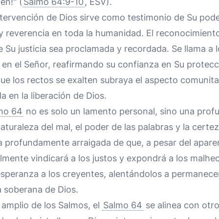
en!" (
Salmo 64:9-10
, ESV).
intervención de Dios sirve como testimonio de Su poder
 reverencia en toda la humanidad. El reconocimiento
 Su justicia sea proclamada y recordada. Se llama a l
 en el Señor, reafirmando su confianza en Su protecció
que los rectos se exalten subraya el aspecto comunita
a en la liberación de Dios.
mo 64
no es solo un lamento personal, sino una prof
aturaleza del mal, el poder de las palabras y la certeza
a profundamente arraigada de que, a pesar del aparen
lmente vindicará a los justos y expondrá a los malhe
speranza a los creyentes, alentándolos a permanecer
ia soberana de Dios.
 amplio de los Salmos, el
Salmo 64
se alinea con otr