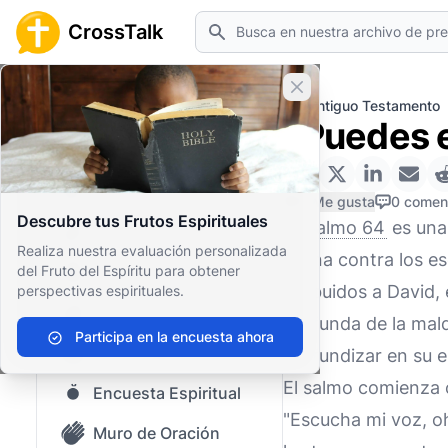
Buscar
CrossTalk
Cerrar banner
Inicio
Archivo de Preguntas
Antiguo Testamento
¿Puedes e
Inicio
Archivo de Preguntas
0 Me gusta
0 comen
Descubre tus Frutos Espirituales
El
Salmo 64
es una 
Nuestro blog
Realiza nuestra evaluación personalizada
divina contra los 
del Fruto del Espíritu para obtener
Contenido guardado
atribuidos a David,
perspectivas espirituales.
Preguntas Populares
profunda de la mal
Participa en la encuesta ahora
Biblia Sagrada
profundizar en su e
El salmo comienza 
Encuesta Espiritual
"Escucha mi voz, o
Muro de Oración