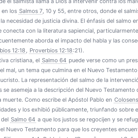
e el salmista llama a Dios a intervenir contra los m
 en los
Salmos 7
, 10 y 55, entre otros, donde el salmi
la necesidad de justicia divina. El énfasis del salmo e
 conecta con la literatura sapiencial, particularmente
ecuentemente aborda el impacto del habla y las cons
bios 12:18
,
Proverbios 12:18
:21).
va cristiana, el
Salmo 64
puede verse como un presag
e el mal, un tema que culmina en el Nuevo Testamento
ucristo. La representación del salmo de la intervenci
 se asemeja a la descripción del Nuevo Testamento de
la muerte. Como escribe el Apóstol Pablo en
Colosens
idades y los exhibió públicamente, triunfando sobre el
 del
Salmo 64
a que los justos se regocijen y se refug
del Nuevo Testamento para que los creyentes encuen