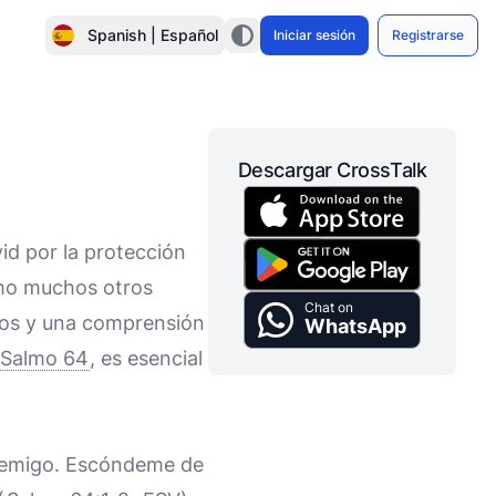
Spanish | Español
Iniciar sesión
Registrarse
Descargar CrossTalk
id por la protección
omo muchos otros
Chat on
Dios y una comprensión
WhatsApp
Salmo 64
, es esencial
 enemigo. Escóndeme de