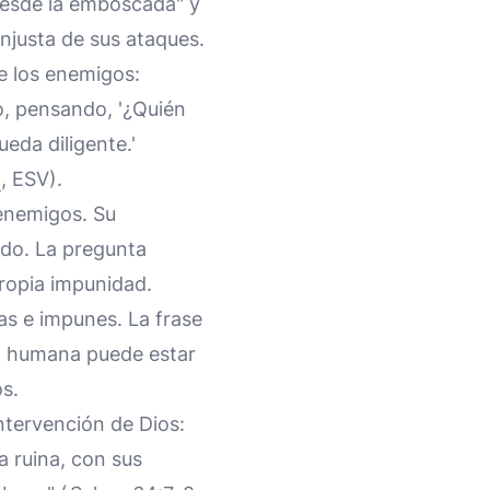
"desde la emboscada" y
injusta de sus ataques.
e los enemigos:
o, pensando, '¿Quién
eda diligente.'
, ESV).
 enemigos. Su
ado. La pregunta
propia impunidad.
s e impunes. La frase
ad humana puede estar
s.
ntervención de Dios:
a ruina, con sus