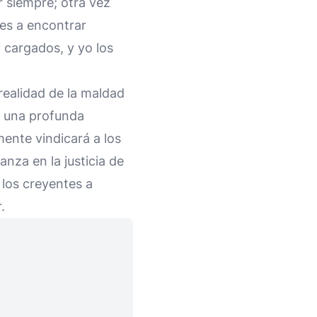
r siempre; otra vez
res a encontrar
 cargados, y yo los
realidad de la maldad
ce una profunda
mente vindicará a los
nza en la justicia de
 los creyentes a
.