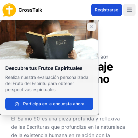
CrossTalk
Registrarse
Open 
Cerrar banner
Inicio
Archivo de Preguntas
Antiguo Testamento
Sabiduría y Poesía
¿Cuál es el mensaje principal del Salmo 90?
¿Cuál es el mensaje
Descubre tus Frutos Espirituales
principal del Salmo
Realiza nuestra evaluación personalizada
del Fruto del Espíritu para obtener
90?
perspectivas espirituales.
Participa en la encuesta ahora
0
0
137
El
Salmo 90
es una pieza profunda y reflexiva
de las Escrituras que profundiza en la naturaleza
de la existencia humana en relación con la