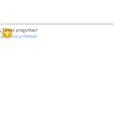
CrossTalk
CrossTalk ofrece una nueva forma de interactuar con
la Biblia, conectando a usuarios de más de 190 países
con un vasto archivo de preguntas bíblicas. Únete a
nuestra comunidad global y explora tu fe a través de