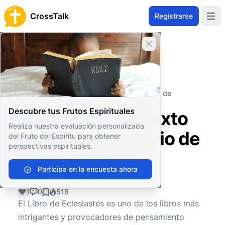
CrossTalk
Registrarse
Open 
Cerrar banner
Inicio
Archivo de Preguntas
Antiguo Testamento
Sabiduría y Poesía
¿Cuál es el contexto histórico y literario de
Eclesiastés?
Descubre tus Frutos Espirituales
¿Cuál es el contexto
Realiza nuestra evaluación personalizada
histórico y literario de
del Fruto del Espíritu para obtener
perspectivas espirituales.
Eclesiastés?
Participa en la encuesta ahora
1
0
518
El Libro de Eclesiastés es uno de los libros más
intrigantes y provocadores de pensamiento